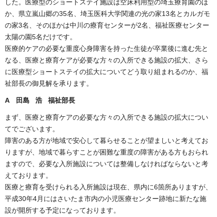
した。医療型のショートステイ施設は空床利用型の埼玉療育園のほ
か、県立嵐山郷の35名、埼玉医科大学関連の光の家13名とカルガモ
の家3名、そのほかは中川の療育センターが2名、福祉医療センター
太陽の園5名だけです。
医療的ケアの必要な重度心身障害を持った生徒が卒業後に進む先と
なる、医療と療育ケアが必要な方々の入所できる施設の拡大、さら
に医療型ショートステイの拡大についてどう取り組まれるのか、福
祉部長の御見解を承ります。
A 田島 浩 福祉部長
まず、医療と療育ケアの必要な方々の入所できる施設の拡大につい
てでございます。
障害のある方が地域で安心して暮らせることが望ましいと考えてお
りますが、地域で暮らすことが困難な重度の障害がある方もおられ
ますので、必要な入所施設については整備しなければならないと考
えております。
医療と療育を受けられる入所施設は現在、県内に6箇所ありますが、
平成30年4月にはさいたま市内の小児医療センター跡地に新たな施
設が開所する予定になっております。