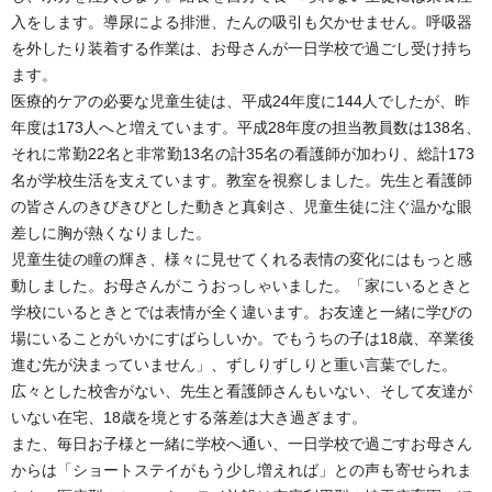
入をします。導尿による排泄、たんの吸引も欠かせません。呼吸器
を外したり装着する作業は、お母さんが一日学校で過ごし受け持ち
ます。
医療的ケアの必要な児童生徒は、平成24年度に144人でしたが、昨
年度は173人へと増えています。平成28年度の担当教員数は138名、
それに常勤22名と非常勤13名の計35名の看護師が加わり、総計173
名が学校生活を支えています。教室を視察しました。先生と看護師
の皆さんのきびきびとした動きと真剣さ、児童生徒に注ぐ温かな眼
差しに胸が熱くなりました。
児童生徒の瞳の輝き、様々に見せてくれる表情の変化にはもっと感
動しました。お母さんがこうおっしゃいました。「家にいるときと
学校にいるときとでは表情が全く違います。お友達と一緒に学びの
場にいることがいかにすばらしいか。でもうちの子は18歳、卒業後
進む先が決まっていません」、ずしりずしりと重い言葉でした。
広々とした校舎がない、先生と看護師さんもいない、そして友達が
いない在宅、18歳を境とする落差は大き過ぎます。
また、毎日お子様と一緒に学校へ通い、一日学校で過ごすお母さん
からは「ショートステイがもう少し増えれば」との声も寄せられま