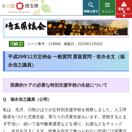
彩の国 埼玉県
緊急・防
情報を探す
メニュー
災
ページ番号：118666
掲載日：2023年12月6日
平成29年12月定例会 一般質問 質疑質問・答弁全文（福
永信之議員）
医療的ケアの必要な特別支援学校の生徒について
Q 福永信之議員（公明
）
私は、先月、川島ひばりが丘特別支援学校を視察しました。人工呼
吸器をつけた児童生徒、胃ろうの児童生徒もいます。登校するとま
ず手洗い、続いて血中酸素濃度などを測り、お薬などをチェック
し、水分を注入します。給食を自分で食べられない生徒には栄養注