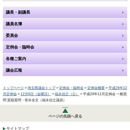
議長・副議長
議員名簿
委員会
定例会・臨時会
各種ご案内
議会広報
トップページ
>
埼玉県議会トップ
>
定例会・臨時会
>
定例会概要
>
平成29年12
月定例会
>
12月8日（金曜日）
>
福永信之（公）
> 平成29年12月定例会 一般質
問 質疑質問・答弁全文（福永信之議員）
ページの先頭へ戻る
サイトマップ