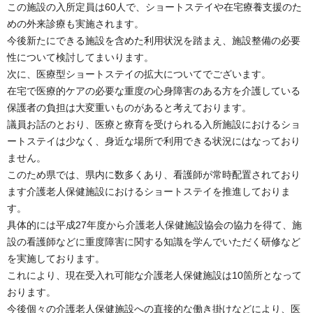
この施設の入所定員は60人で、ショートステイや在宅療養支援のた
めの外来診療も実施されます。
今後新たにできる施設を含めた利用状況を踏まえ、施設整備の必要
性について検討してまいります。
次に、医療型ショートステイの拡大についてでございます。
在宅で医療的ケアの必要な重度の心身障害のある方を介護している
保護者の負担は大変重いものがあると考えております。
議員お話のとおり、医療と療育を受けられる入所施設におけるショ
ートステイは少なく、身近な場所で利用できる状況にはなっており
ません。
このため県では、県内に数多くあり、看護師が常時配置されており
ます介護老人保健施設におけるショートステイを推進しておりま
す。
具体的には平成27年度から介護老人保健施設協会の協力を得て、施
設の看護師などに重度障害に関する知識を学んでいただく研修など
を実施しております。
これにより、現在受入れ可能な介護老人保健施設は10箇所となって
おります。
今後個々の介護老人保健施設への直接的な働き掛けなどにより、医