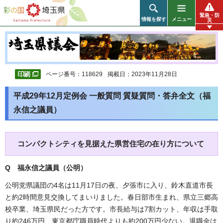
彩の国 埼玉県
緊急・防
情報を探す
メニュー
災
ページ番号：118629
掲載日：2023年11月28日
平成29年12月定例会 一般質問 質疑質問・答弁全文（福
永信之議員）
コンパクトシティを見据えた県営住宅の在り方について
Q 福永信之議員（公明
）
公明党県議団の4名は11月17日の夜、夕張市に入り、鈴木直道市長
と約2時間意見交換してまいりました。春日部市生まれ、県立三郷高
校卒業、埼玉県民だった方です。市長給与は7割カット、年収は手取
り約246万円、東京都庁職員時代よりも約200万円少ない。退職金は