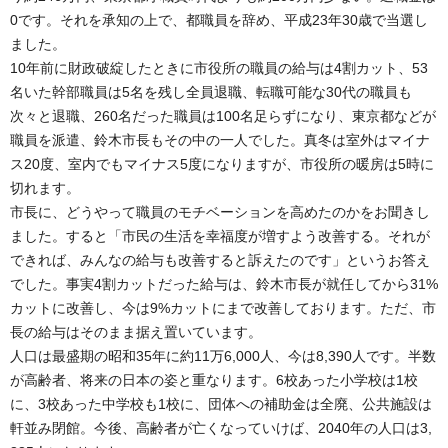
0です。それを承知の上で、都職員を辞め、平成23年30歳で当選し
ました。
10年前に財政破綻したときに市役所の職員の給与は4割カット、53
名いた幹部職員は5名を残し全員退職、転職可能な30代の職員も
次々と退職、260名だった職員は100名足らずになり、東京都などが
職員を派遣、鈴木市長もその中の一人でした。真冬は室外はマイナ
ス20度、室内でもマイナス5度になりますが、市役所の暖房は5時に
切れます。
市長に、どうやって職員のモチベーションを高めたのかをお聞きし
ました。すると「市民の生活を幸福度が増すよう改善する。それが
できれば、みんなの給与も改善すると訴えたのです」というお答え
でした。事実4割カットだった給与は、鈴木市長が就任してから31%
カットに改善し、今は9%カットにまで改善しております。ただ、市
長の給与はそのまま据え置いています。
人口は最盛期の昭和35年に約11万6,000人、今は8,390人です。半数
が高齢者、将来の日本の姿と重なります。6校あった小学校は1校
に、3校あった中学校も1校に、団体への補助金は全廃、公共施設は
軒並み閉館。今後、高齢者が亡くなっていけば、2040年の人口は3,