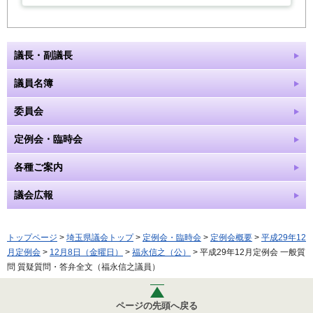
議長・副議長
議員名簿
委員会
定例会・臨時会
各種ご案内
議会広報
トップページ
>
埼玉県議会トップ
>
定例会・臨時会
>
定例会概要
>
平成29年12
月定例会
>
12月8日（金曜日）
>
福永信之（公）
> 平成29年12月定例会 一般質
問 質疑質問・答弁全文（福永信之議員）
ページの先頭へ戻る