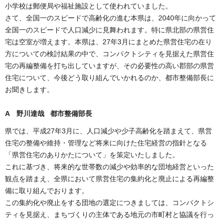
小学校は郵便局や福祉施設として使われていました。
さて、全国一のスピードで高齢化の進む本県は、2040年に向かって
全国一のスピードで人口減少に見舞われます。特に県北部の県営住
宅は空室が増えます。本県は、27年3月にまとめた県営住宅の在り
方についての検討結果の中で、コンパクトシティを見据えた県営住
宅の再編整備を打ち出していますが、その必要性の高い郡部の県営
住宅について、今後どう取り組んでいかれるのか、都市整備部長に
お聞きします。
A 野川達哉 都市整備部長
県では、平成27年3月に、人口減少や少子高齢化を踏まえて、県営
住宅の整備や維持・管理など将来に向けた住宅経営の指針となる
「県営住宅のありかたについて」を策定いたしました。
これに基づき、将来的な世帯数の減少や効率的な団地経営といった
観点を踏まえ、全県において県営住宅の集約化と廃止による再編整
備に取り組んでおります。
この集約化や廃止をする団地の選定につきましては、コンパクトシ
ティを見据え、まちづくりの主体である地元の市町村と協議を行っ