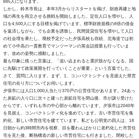
885人になります。
しかし、鈴木市長は、本年3月からリスタートを掲げ、財政再建と地
域の再生を両立させる挑戦を開始しました。定住人口を増やし、人
口を4,500人にする目標を掲げています。標準財政規模の8倍の借金
を返済しながら、でも企業を誘致し、民間賃貸住宅を増やして人口
の社会増を果たし、廃校予定だった夕張高校も存続、北海道では初
めて小中高の一貫教育でマンツーマンの英会話授業も行っていま
す。攻めの姿勢に感動しました。
最も印象に残った言葉は、「追い込まれると選択肢がなくなる。国
に先駆けて政策展開を打っていくことが重要」という言葉でした。
さて、質問に入ります。まず、1、コンパクトシティを見据えた県営
住宅の在り方についてお伺いします。
夕張市には人口1,000人当たり370戸の公営住宅があります。24あっ
た炭鉱の入り口に次々と建った炭鉱住宅を閉山後、市が譲り受けた
からです。いずれも市の中心部から離れています。夕張市は2040年
を見据え、コンパクトシティ化を進めています。古い市営住宅を集
約化、新しい市営住宅を建てています。私ども公明党の四人は、18
日朝から約3時間市内を視察、目を覆わんばかりに老朽化した市営住
宅を見た後、断熱構造の新しい市営住宅にも行きました。閉校した