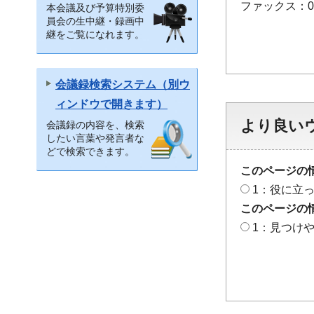
ファックス：048
本会議及び予算特別委
員会の生中継・録画中
継をご覧になれます。
会議録検索システム（別ウ
ィンドウで開きます）
より良い
会議録の内容を、検索
したい言葉や発言者な
どで検索できます。
このページの
1：役に立
このページの
1：見つけ