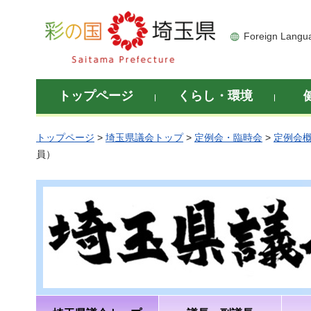
彩の国 埼玉県
Foreign Langu
トップページ
くらし・環境
トップページ
>
埼玉県議会トップ
>
定例会・臨時会
>
定例会
員）