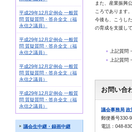
また、産業振興公
ころであります
平成29年12月定例会 一般質
問 質疑質問・答弁全文（福
今後も、こうした
永信之議員）
の育成を支援し
平成29年12月定例会 一般質
問 質疑質問・答弁全文（福
上記質問
永信之議員）
上記質問
平成29年12月定例会 一般質
問 質疑質問・答弁全文（福
永信之議員）
お問い合
平成29年12月定例会 一般質
問 質疑質問・答弁全文（福
永信之議員）
議会事務局
政
郵便番号330
電話：048-830
議会生中継・録画中継