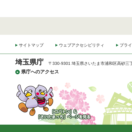
サイトマップ
ウェブアクセシビリティ
プライ
埼玉県庁
〒330-9301 埼玉県さいたま市浦和区高砂三
県庁へのアクセス
「コバトン」&「さいた
まっち」