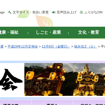
age
文字サイズ・色合い変更
音声読み上げ
ふりがなON
健康・福祉
しごと・産業
文化・教育
概要
>
平成29年12月定例会
>
12月8日（金曜日）
>
福永信之（公）
> 