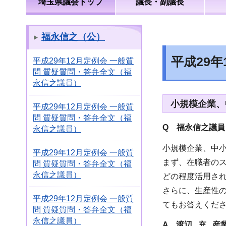
埼玉県議会トップ
議長・副議長
福永信之（公）
平成29
平成29年12月定例会 一般質
問 質疑質問・答弁全文（福
永信之議員）
小規模企業、
平成29年12月定例会 一般質
問 質疑質問・答弁全文（福
Q 福永信之議員
永信之議員）
小規模企業、中
平成29年12月定例会 一般質
まず、在職者の
問 質疑質問・答弁全文（福
永信之議員）
どの程度活用さ
さらに、生産性の
平成29年12月定例会 一般質
てもお答えくだ
問 質疑質問・答弁全文（福
永信之議員）
A 渡辺 充 産