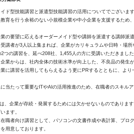
メイド型技能講習と派遣型技能講習の活用についてでございま
員教育を行う余裕のない小規模企業や中小企業を支援するため
企業の要望に応えるオーダーメイド型や講師を派遣する講師派
、受講者が3人以上集まれば、企業がカリキュラムや日時・場所
の2つの講習を、延べ208社、1,455人の方に受講いただきまし
た企業からは、社内全体の技術水準が向上した、不良品の発生
企業に講習を活用してもらえるよう更にPRするとともに、より
に当たって重要なITやAIの活用推進のため、在職者のスキル
活用は、企業が存続・発展するためには欠かせないものでありま
ざいます。
は在職者向け講習として、パソコンの文書作成や表計算、プロ
ーを用意しております。