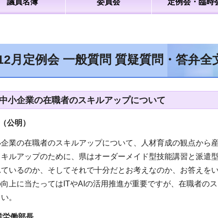
議員名簿
委員会
定例会・臨時
年12月定例会 一般質問 質疑質問・答弁
中小企業の在職者のスキルアップについて
（公明
）
小企業の在職者のスキルアップについて、人材育成の観点から
スキルアップのために、県はオーダーメイド型技能講習と派遣
れているのか、そしてそれで十分だとお考えなのか、お答えを
向上に当たってはITやAIの活用推進が重要ですが、在職者の
さい。
業労働部長