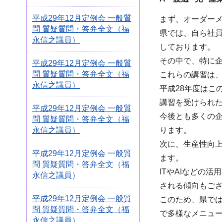
平成29年12月定例会 一般質
まず、オーダー
問 質疑質問・答弁全文（福
県では、自ら社
永信之議員）
しております。
その中で、特に
平成29年12月定例会 一般質
問 質疑質問・答弁全文（福
これらの講習は
永信之議員）
平成28年度はこ
講習を受けられ
平成29年12月定例会 一般質
今後とも多くの
問 質疑質問・答弁全文（福
永信之議員）
ります。
次に、生産性向上
平成29年12月定例会 一般質
ます。
問 質疑質問・答弁全文（福
ITやAIなどの
永信之議員）
される傾向もご
平成29年12月定例会 一般質
このため、県で
問 質疑質問・答弁全文（福
で多様なメニュ
永信之議員）