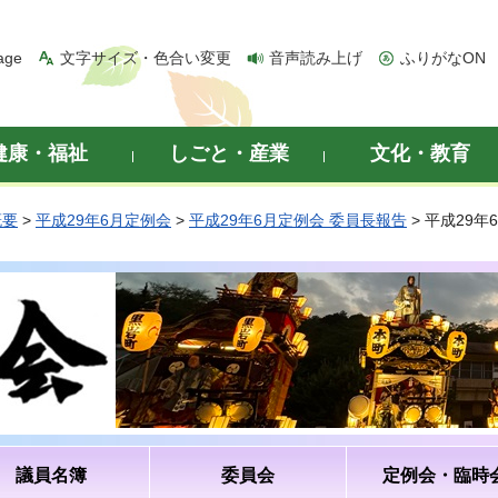
age
文字サイズ・色合い変更
音声読み上げ
ふりがなON
健康・福祉
しごと・産業
文化・教育
概要
>
平成29年6月定例会
>
平成29年6月定例会 委員長報告
> 平成29
議員名簿
委員会
定例会・臨時