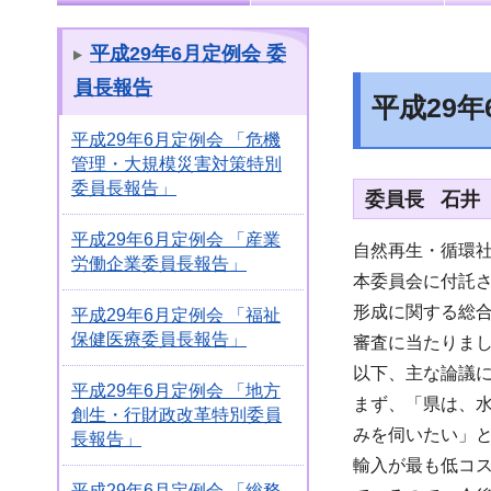
平成29年6月定例会 委
員長報告
平成29
平成29年6月定例会 「危機
管理・大規模災害対策特別
委員長報告」
委員長 石井
平成29年6月定例会 「産業
自然再生・循環
労働企業委員長報告」
本委員会に付託
形成に関する総
平成29年6月定例会 「福祉
保健医療委員長報告」
審査に当たりま
以下、主な論議
平成29年6月定例会 「地方
まず、「県は、
創生・行財政改革特別委員
みを伺いたい」
長報告」
輸入が最も低コ
平成29年6月定例会 「総務