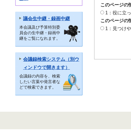
このページの
1：役に立
議会生中継・録画中継
このページの
本会議及び予算特別委
1：見つけ
員会の生中継・録画中
継をご覧になれます。
会議録検索システム（別ウ
ィンドウで開きます）
会議録の内容を、検索
したい言葉や発言者な
どで検索できます。