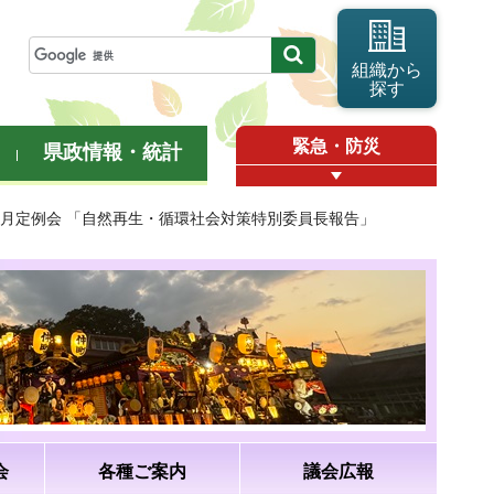
組織から
探す
緊急・防災
県政情報・統計
年6月定例会 「自然再生・循環社会対策特別委員長報告」
会
各種ご案内
議会広報