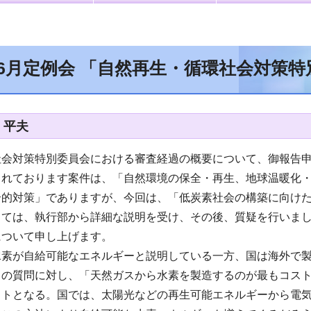
年6月定例会 「自然再生・循環社会対策
 平夫
社会対策特別委員会における審査経過の概要について、御報告
されております案件は、「自然環境の保全・再生、地球温暖化
合的対策」でありますが、今回は、「低炭素社会の構築に向け
しては、執行部から詳細な説明を受け、その後、質疑を行いま
について申し上げます。
水素が自給可能なエネルギーと説明している一方、国は海外で
との質問に対し、「天然ガスから水素を製造するのが最もコス
ストとなる。国では、太陽光などの再生可能エネルギーから電