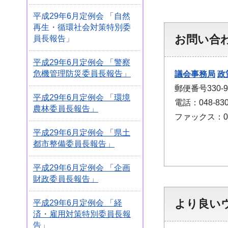
平成29年6月定例会 「自然
再生・循環社会対策特別委
お問い合
員長報告」
平成29年6月定例会 「警察
危機管理防災委員長報告」
議会事務局
政
郵便番号330
平成29年6月定例会 「環境
電話：048-830
農林委員長報告」
ファックス：048
平成29年6月定例会 「県土
都市整備委員長報告」
平成29年6月定例会 「企画
財政委員長報告」
より良い
平成29年6月定例会 「経
済・雇用対策特別委員長報
告」