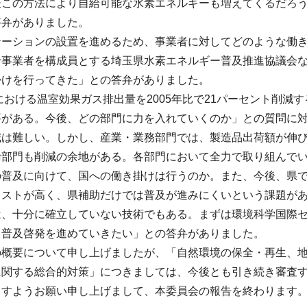
後この方法により自給可能な水素エネルギーも増えてくるだろ
答弁がありました。
テーションの設置を進めるため、事業者に対してどのような働
給事業者を構成員とする埼玉県水素エネルギー普及推進協議会
掛けを行ってきた」との答弁がありました。
年における温室効果ガス排出量を2005年比で21パーセント削
要がある。今後、どの部門に力を入れていくのか」との質問に
減は難しい。しかし、産業・業務部門では、製造品出荷額が伸
輸部門も削減の余地がある。各部門において全力で取り組んで
の普及に向けて、国への働き掛けは行うのか。また、今後、県
コストが高く、県補助だけでは普及が進みにくいという課題が
は、十分に確立していない技術でもある。まずは環境科学国際
、普及啓発を進めていきたい」との答弁がありました。
の概要について申し上げましたが、「自然環境の保全・再生、
に関する総合的対策」につきましては、今後とも引き続き審査
ますようお願い申し上げまして、本委員会の報告を終わります