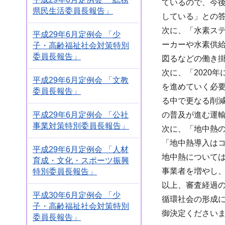
ているので、今
県民生活委員長報告」
している」との
次に、「水素ス
平成29年6月定例会 「少
ーカーや水素供
子・高齢福祉社会対策特別
委員長報告」
図るなどの働き
次に、「2020
平成29年6月定例会 「文教
を進めていく必
委員長報告」
る中で更なる削
の普及が進む運
平成29年6月定例会 「公社
事業対策特別委員長報告」
次に、「地中熱
「地中熱導入は
平成29年6月定例会 「人材
地中熱について
育成・文化・スポーツ振興
事業者を増やし
特別委員長報告」
以上、審査経過
平成30年6月定例会 「少
循環社会の形成
子・高齢福祉社会対策特別
御決定ください
委員長報告」