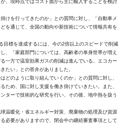
うが、現時点ではコスト面から主に輸入することを検討
き掛けを行ってきたのか」との質問に対し、「自動車メ
などを通じて、全国の動向や新技術について情報共有を
減する目標を達成するには、今の2倍以上のスピードで削減
対し、「家庭部門については、高齢者の単身世帯が増え
びる一方で温室効果ガスの削減は進んでいる。エコカー
いきたい」との答弁がありました。
ではどのように取り組んでいくのか」との質問に対し、
あるため、国に対し支援を働き掛けていきたい。また、
センターで技術的な研究を行い、その後、地中熱を扱う
地球温暖化・省エネルギー対策、廃棄物の処理及び資源
する必要がありますので、閉会中の継続審査事項として
。