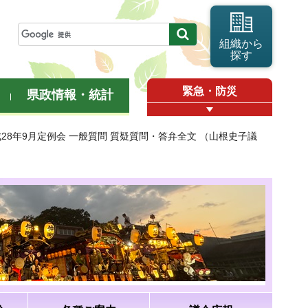
組織から
探す
緊急・防災
県政情報・統計
成28年9月定例会 一般質問 質疑質問・答弁全文 （山根史子議