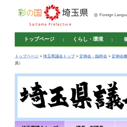
彩の国 埼玉県
Foreign Langu
トップページ
くらし・環境
トップページ
>
埼玉県議会トップ
>
定例会・臨時会
>
定例会
員）