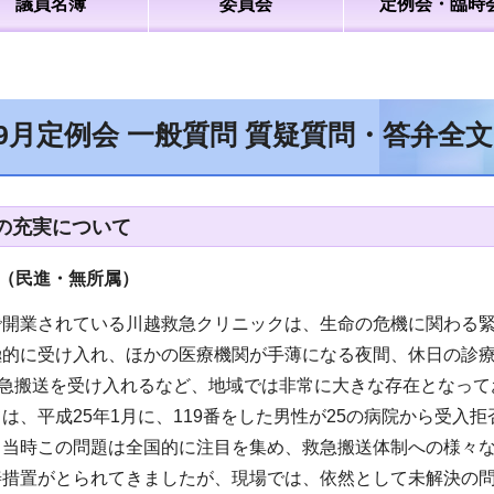
議員名簿
委員会
定例会・臨時
年9月定例会 一般質問 質疑質問・答弁全
の充実について
（民進・無所属
）
で開業されている川越救急クリニックは、生命の危機に関わる
極的に受け入れ、ほかの医療機関が手薄になる夜間、休日の診
救急搬送を受け入れるなど、地域では非常に大きな存在となって
は、平成25年1月に、119番をした男性が25の病院から受入
。当時この問題は全国的に注目を集め、救急搬送体制への様々
善措置がとられてきましたが、現場では、依然として未解決の