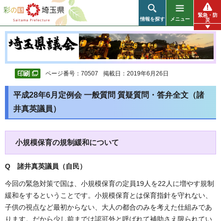
彩の国 埼玉県
緊急・防
情報を探す
メニュー
災
ページ番号：70507
掲載日：2019年6月26日
平成28年6月定例会 一般質問 質疑質問・答弁全文（諸
井真英議員）
小規模保育の規制緩和について
Q 諸井真英議員（自民
）
今回の緊急対策で国は、小規模保育の定員19人を22人に増やす規制
緩和をするということです。小規模保育とは保育指針を守れない、
子供の視点など最初からない、大人の都合のみを考えた仕組みであ
ります。だから少し前までは認可外と呼ばれて補助さえ限られてい