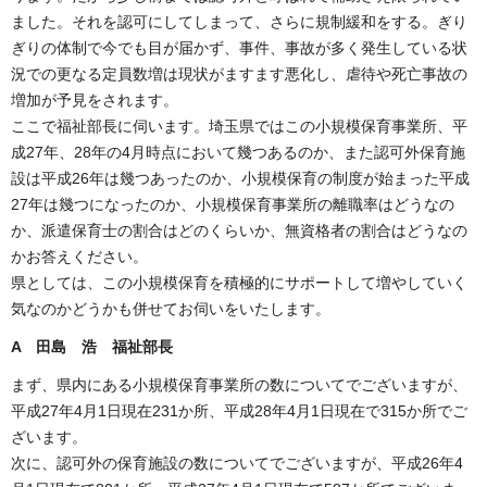
ました。それを認可にしてしまって、さらに規制緩和をする。ぎり
ぎりの体制で今でも目が届かず、事件、事故が多く発生している状
況での更なる定員数増は現状がますます悪化し、虐待や死亡事故の
増加が予見をされます。
ここで福祉部長に伺います。埼玉県ではこの小規模保育事業所、平
成27年、28年の4月時点において幾つあるのか、また認可外保育施
設は平成26年は幾つあったのか、小規模保育の制度が始まった平成
27年は幾つになったのか、小規模保育事業所の離職率はどうなの
か、派遣保育士の割合はどのくらいか、無資格者の割合はどうなの
かお答えください。
県としては、この小規模保育を積極的にサポートして増やしていく
気なのかどうかも併せてお伺いをいたします。
A 田島 浩 福祉部長
まず、県内にある小規模保育事業所の数についてでございますが、
平成27年4月1日現在231か所、平成28年4月1日現在で315か所でご
ざいます。
次に、認可外の保育施設の数についてでございますが、平成26年4