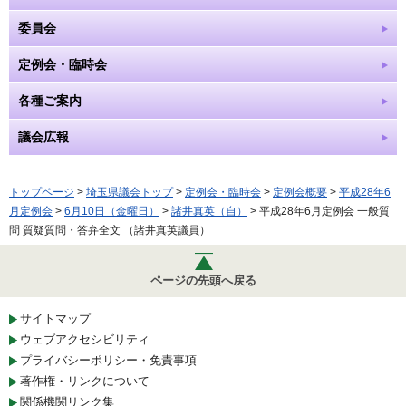
委員会
定例会・臨時会
各種ご案内
議会広報
トップページ
>
埼玉県議会トップ
>
定例会・臨時会
>
定例会概要
>
平成28年6
月定例会
>
6月10日（金曜日）
>
諸井真英（自）
> 平成28年6月定例会 一般質
問 質疑質問・答弁全文 （諸井真英議員）
ページの先頭へ戻る
サイトマップ
ウェブアクセシビリティ
プライバシーポリシー・免責事項
著作権・リンクについて
関係機関リンク集