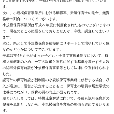
月1日現在で801か所、平成27年4月1日現在で587か所でございま
す。
次に、小規模保育事業所における離職率、派遣保育士の割合、無資
格者の割合についてでございます。
小規模保育事業所は平成27年度に制度化されたものでございますの
で、現在のところ把握をしておりませんが、今後、調査してまいり
ます。
次に、県として小規模保育を積極的にサポートして増やしていく気
なのかどうかについてでございます。
平成27年4月から始まった子ども・子育て支援新制度において、待
機児童解消のため、一定の設備と運営に関する基準を満たす少人数
の認可外保育施設が小規模保育事業等として法律に位置付けられま
した。
認可外の保育施設が新制度の小規模保育事業所に移行する場合、収
入が増加し、運営が安定するとともに、保育士の増員や居室環境の
改善につながり、保育の質の向上が図られます。
県といたしましては、待機児童解消に向けて、今後も認可保育所の
整備を原則としながら、小規模保育事業所の整備も進めてまいりま
す。