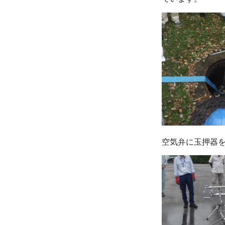
空気弁に玉押器