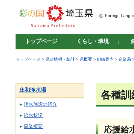
彩の国 埼玉県
Foreign Langu
トップページ
くらし・環境
トップページ
>
県政情報・統計
>
県概要
>
組織案内
>
企業局
庄和浄水場
各種訓
浄水施設の紹介
給水状況
事業概要
応援給