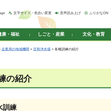
age
文字サイズ・色合い変更
音声読み上げ
ふりがなON
健康・福祉
しごと・産業
文化・教育
>
企業局の地域機関
>
庄和浄水場
> 各種訓練の紹介
練の紹介
水訓練