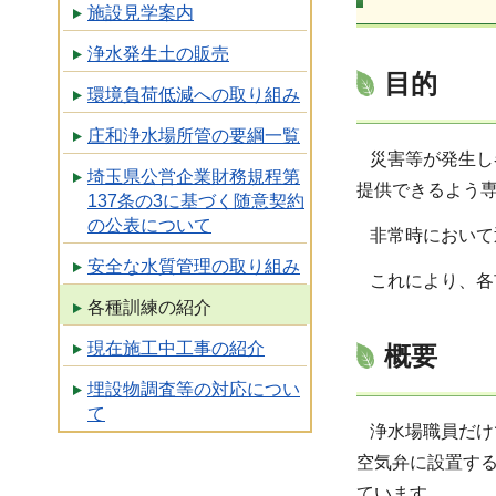
施設見学案内
浄水発生土の販売
目的
環境負荷低減への取り組み
庄和浄水場所管の要綱一覧
災害等が発生し
埼玉県公営企業財務規程第
提供できるよう
137条の3に基づく随意契約
の公表について
非常時において
安全な水質管理の取り組み
これにより、各
各種訓練の紹介
現在施工中工事の紹介
概要
埋設物調査等の対応につい
て
浄水場職員だけ
空気弁に設置す
ています。