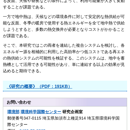
る反面、天候や昼夜などの条件によって、利用可能量が大きく変動
することが課題である。
一方で地中熱は、天候などの環境条件に対して安定的な熱供給が可
能な反面、冬季の暖房で使用する熱エネルギーを全て地中熱で供給
しようとすると、多数の熱交換井が必要となりコストがかかること
が課題である。
そこで、本研究ではこの両者を連結した複合システムを検討し、各
エネルギー源を相補的に利用した高効率かつ低コストである再エネ
の熱供給システムの可能性を検証する。このシステムは、地中を蓄
熱槽として活用できる可能性があり、単に連結する以上の効果が見
込めると期待できる。
《研究の概要》（PDF：191KB）
お問い合わせ
環境部
環境科学国際センター
研究企画室
郵便番号347-0115 埼玉県加須市上種足914 埼玉県環境科学国
際センター