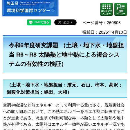
埼玉県 環境科学国際センター
検索・
コンテ
共通メ
ンツメ
ニュー
ニュー
ページ番号：260803
掲載日：2025年4月10日
令和6年度研究課題 （土壌・地下水・地盤担
当 R6～R8 太陽熱と地中熱による複合シス
テムの有効性の検証）
（土壌・地下水・地盤担当：濱元、石山、柿本、髙沢；
温暖化対策担当：嶋田、大和）
空調や給湯など熱エネルギーとして利用する量は多く、脱炭素社会
への取り組みにおいて、この熱エネルギーを再エネ熱に転換するこ
とが重要である。埼玉県で利用可能な再エネ熱として太陽熱や地中
熱が有望である。太陽熱はエネルギー効率が高いエネルギー源であ