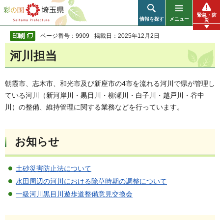
彩の国 埼玉県
緊急・防
情報を探す
メニュー
災
ページ番号：9909
掲載日：2025年12月2日
河川担当
朝霞市、志木市、和光市及び新座市の4市を流れる河川で県が管理し
ている河川（新河岸川・黒目川・柳瀬川・白子川・越戸川・谷中
川）の整備、維持管理に関する業務などを行っています。
お知らせ
土砂災害防止法について
水田周辺の河川における除草時期の調整について
一級河川黒目川遊歩道整備意見交換会