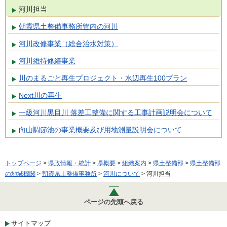
河川担当
朝霞県土整備事務所管内の河川
河川改修事業（総合治水対策）
河川維持修繕事業
川のまるごと再生プロジェクト・水辺再生100プラン
Next川の再生
一級河川黒目川 落差工整備に関する工事計画説明会について
向山調節池の事業概要及び用地測量説明会について
トップページ
>
県政情報・統計
>
県概要
>
組織案内
>
県土整備部
>
県土整備部
の地域機関
>
朝霞県土整備事務所
>
河川について
> 河川担当
ページの先頭へ戻る
サイトマップ