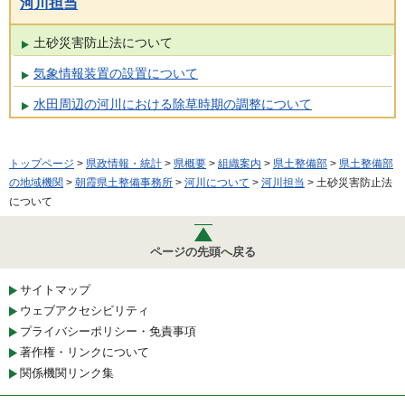
河川担当
土砂災害防止法について
気象情報装置の設置について
水田周辺の河川における除草時期の調整について
トップページ
>
県政情報・統計
>
県概要
>
組織案内
>
県土整備部
>
県土整備部
の地域機関
>
朝霞県土整備事務所
>
河川について
>
河川担当
> 土砂災害防止法
について
ページの先頭へ戻る
サイトマップ
ウェブアクセシビリティ
プライバシーポリシー・免責事項
著作権・リンクについて
関係機関リンク集