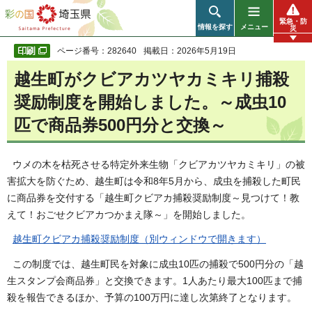
彩の国 埼玉県
緊急・防
情報を探す
メニュー
災
ページ番号：282640
掲載日：2026年5月19日
越生町がクビアカツヤカミキリ捕殺
奨励制度を開始しました。～成虫10
匹で商品券500円分と交換～
ウメの木を枯死させる特定外来生物「クビアカツヤカミキリ」の被
害拡大を防ぐため、越生町は令和8年5月から、成虫を捕殺した町民
に商品券を交付する「越生町クビアカ捕殺奨励制度～見つけて！教
えて！おごせクビアカつかまえ隊～」を開始しました。
越生町クビアカ捕殺奨励制度（別ウィンドウで開きます）
この制度では、越生町民を対象に成虫10匹の捕殺で500円分の「越
生スタンプ会商品券」と交換できます。1人あたり最大100匹まで捕
殺を報告できるほか、予算の100万円に達し次第終了となります。