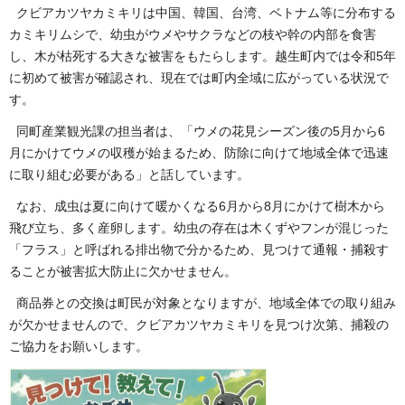
クビアカツヤカミキリは中国、韓国、台湾、ベトナム等に分布する
カミキリムシで、幼虫がウメやサクラなどの枝や幹の内部を食害
し、木が枯死する大きな被害をもたらします。越生町内では令和5年
に初めて被害が確認され、現在では町内全域に広がっている状況で
す。
同町産業観光課の担当者は、「ウメの花見シーズン後の5月から6
月にかけてウメの収穫が始まるため、防除に向けて地域全体で迅速
に取り組む必要がある」と話しています。
なお、成虫は夏に向けて暖かくなる6月から8月にかけて樹木から
飛び立ち、多く産卵します。幼虫の存在は木くずやフンが混じった
「フラス」と呼ばれる排出物で分かるため、見つけて通報・捕殺す
ることが被害拡大防止に欠かせません。
商品券との交換は町民が対象となりますが、地域全体での取り組み
が欠かせませんので、クビアカツヤカミキリを見つけ次第、捕殺の
ご協力をお願いします。