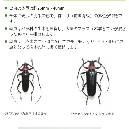
成虫の体長は約25mm～40mm
全体に光沢のある黒色で、首回り（前胸背板）の赤色が特徴で
す。
幼虫はバラ科の生木を摂食し、大量のフラス（木屑とフンが混ざ
ったもの）を排出します。
幼虫は、樹木内で2～3年かけて成長、蛹となり、6月～8月に成
虫となって樹木の外に出て産卵します。