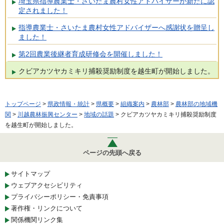
埼玉県指導農業士・さいたま農村女性アドバイザーが新たに認
定されました！
指導農業士・さいたま農村女性アドバイザーへ感謝状を贈呈し
ました！
第2回農業後継者育成研修会を開催しました！
クビアカツヤカミキリ捕殺奨励制度を越生町が開始しました。
トップページ
>
県政情報・統計
>
県概要
>
組織案内
>
農林部
>
農林部の地域機
関
>
川越農林振興センター
>
地域の話題
> クビアカツヤカミキリ捕殺奨励制度
を越生町が開始しました。
ページの先頭へ戻る
サイトマップ
ウェブアクセシビリティ
プライバシーポリシー・免責事項
著作権・リンクについて
関係機関リンク集