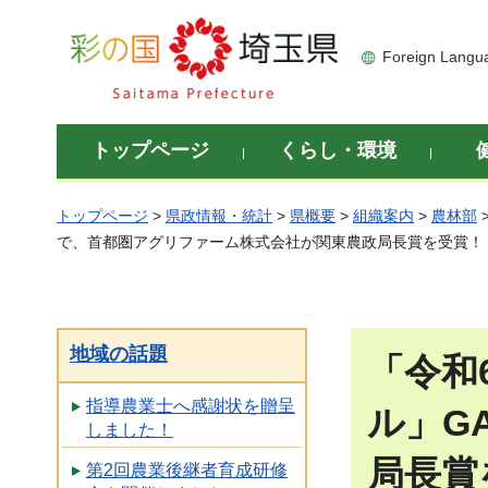
彩の国 埼玉県
Foreign Langu
トップページ
くらし・環境
トップページ
>
県政情報・統計
>
県概要
>
組織案内
>
農林部
で、首都圏アグリファーム株式会社が関東農政局長賞を受賞！
地域の話題
「令和
指導農業士へ感謝状を贈呈
ル」G
しました！
局長賞
第2回農業後継者育成研修