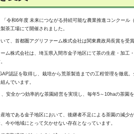
日、「令和6年度 未来につながる持続可能な農業推進コンクール
社製茶工場にて開催されました。
おいて、首都圏アグリファーム株式会社は関東農政局長賞を受
ーム株式会社は、埼玉県入間市金子地区にて茶の生産・加工・
す。
SIAGAP認証を取得し、栽培から荒茶製造までの工程管理を徹底
り組んでいます。
り、安全かつ効率的な茶園経営を実現し、毎年5～10haの茶
な産地である金子地区において、後継者不足による茶園の減少
は、今や地域にとって欠かせない存在となっています。