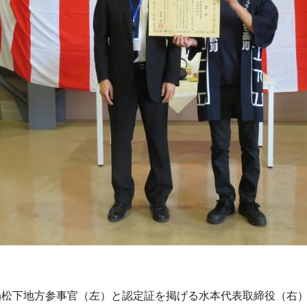
局松下地方参事官（左）と認定証を掲げる水本代表取締役（右