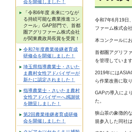
会を開催しました！
「令和6年度 未来につなが
る持続可能な農業推進コン
令和7年6月19
クール」GAP部門で、首都
ファーム株式会
圏アグリファーム株式会社
が関東農政局長賞を受賞！
本コンクールに
令和7年度農業後継者育成
首都圏アグリファ
研修会を開催しました！
を管理していま
埼玉県指導農業士・さいた
2019年にはA
ま農村女性アドバイザーが
新たに認定されました！
ら作業改善に取
指導農業士・さいたま農村
GAPの導入によ
女性アドバイザーへ感謝状
た。
を贈呈しました！
狭山茶の象徴的
第2回農業後継者育成研修
会を開催しました！
規参入した同社
クビアカツヤカミキリ捕殺