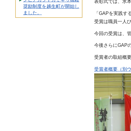
表彰式では、水
奨励制度を越生町が開始し
ました。
「GAPを実践す
受賞は職員一人
今回の受賞は、管
今後さらにGAP
受賞者の取組概
受賞者概要（別