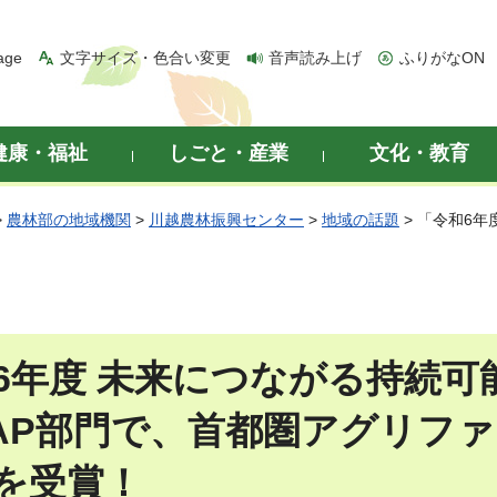
age
文字サイズ・色合い変更
音声読み上げ
ふりがなON
健康・福祉
しごと・産業
文化・教育
>
農林部の地域機関
>
川越農林振興センター
>
地域の話題
> 「令和6
6年度 未来につながる持続可
AP部門で、首都圏アグリフ
を受賞！