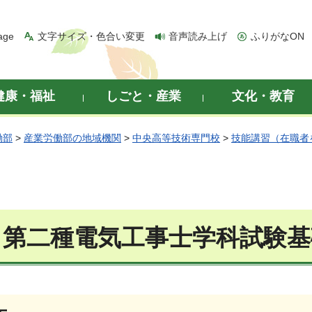
age
文字サイズ・色合い変更
音声読み上げ
ふりがなON
健康・福祉
しごと・産業
文化・教育
働部
>
産業労働部の地域機関
>
中央高等技術専門校
>
技能講習（在職者
2 第二種電気工事士学科試験