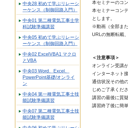
本セミナーのコ
中央28 初めて学ぶリレーシ
ーケンス（制御回路入門）
本セミナーコン
とします。
中央01 第二種電気工事士学
※動画（全部また
科試験準備講習
URLの無断転載
中央05 初めて学ぶリレーシ
ーケンス（制御回路入門）
中央02 ExcelVBA1 マクロ
＜注意事項＞
とVBA
オンライン受講
中央03 Word、Excel、
インターネット
PowerPoint基礎/オンライ
通信状況その他
ン
じめご了承くだ
中央04 第一種電気工事士技
講習の最後に質
能試験準備講習
講習終了後に簡
中央07 第二種電気工事士技
能試験準備講習
中央06 初めて学ぶリレーシ