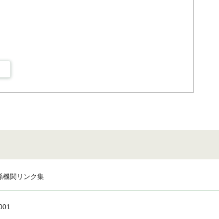
係機関リンク集
001