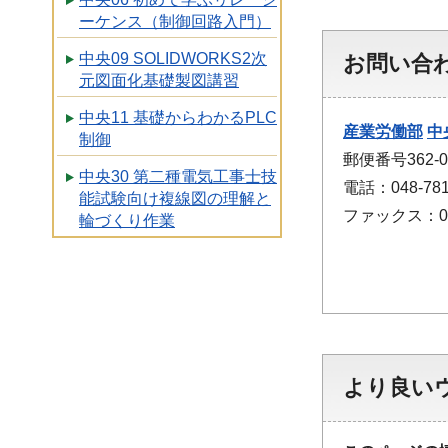
ーケンス（制御回路入門）
中央09 SOLIDWORKS2次
お問い合
元図面化基礎製図講習
中央11 基礎からわかるPLC
産業労働部
中
制御
郵便番号362-
中央30 第二種電気工事士技
電話：048-781
能試験向け複線図の理解と
ファックス：048
輪づくり作業
より良い