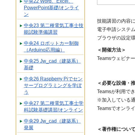
中央22 Word、Excel、
PowerPoint基礎/オンライ
ン
技能講習の内容
中央23 第二種電気工事士技
電子申請システ
能試験準備講習
ブラウザの設定
中央24 ロボットカー制御
（Arduino応用編）
＜開催方法＞
Teamsウェビ
中央25 Jw_cad（建築系）
基礎
中央26 Raspberry Piでセン
＜必要な設備・
サープログラミングを学ぼ
Teamsが利用
う
※加入している
中央27 第二種電気工事士学
Teamsでオンラ
科試験基礎講習/オンライン
中央29 Jw_cad（建築系）
発展
＜著作権につい