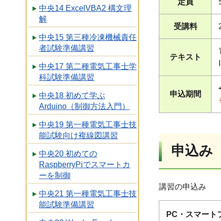
定員
中央14 ExcelVBA2 構文理
解
受講料
中央15 第三種冷凍機械責任
者試験準備講習
テキスト
中央17 第二種電気工事士学
科試験準備講習
申込期間
中央18 初めて学ぶ
Arduino（制御方法入門）
中央19 第一種電気工事士技
能試験向け複線図講習
申込み
中央20 初めての
RaspberryPiでスマートカ
ーを制御
講習の申込み
中央21 第一種電気工事士技
能試験準備講習
PC
・スマート