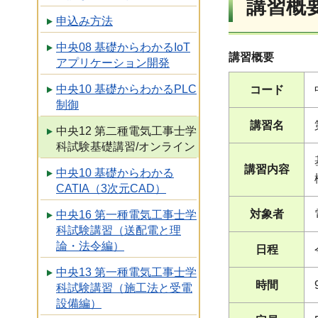
講習概
申込み方法
中央08 基礎からわかるIoT
講習概要
アプリケーション開発
中央10 基礎からわかるPLC
コード
制御
講習名
中央12 第二種電気工事士学
科試験基礎講習/オンライン
講習内容
中央10 基礎からわかる
CATIA（3次元CAD）
対象者
中央16 第一種電気工事士学
科試験講習（送配電と理
論・法令編）
日程
中央13 第一種電気工事士学
時間
科試験講習（施工法と受電
設備編）