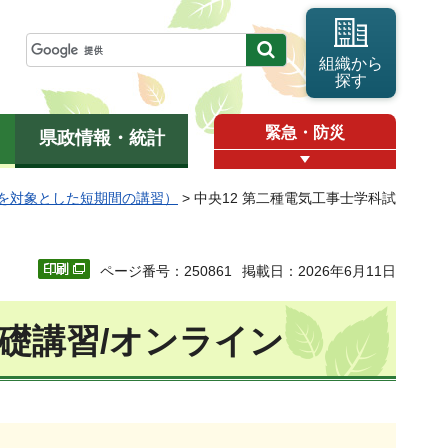
組織から
探す
緊急・防災
県政情報・統計
を対象とした短期間の講習）
> 中央12 第二種電気工事士学科試
ページ番号：250861
掲載日：2026年6月11日
基礎講習/オンライン