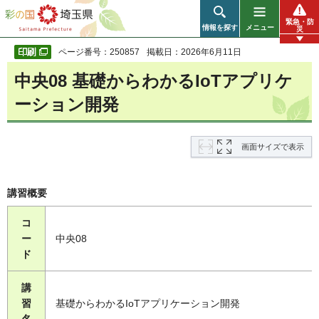
彩の国 埼玉県
緊急・防
情報を探す
メニュー
災
ページ番号：250857
掲載日：2026年6月11日
中央08 基礎からわかるIoTアプリケ
ーション開発
画面サイズで表示
講習概要
コ
ー
中央08
ド
講
習
基礎からわかるIoTアプリケーション開発