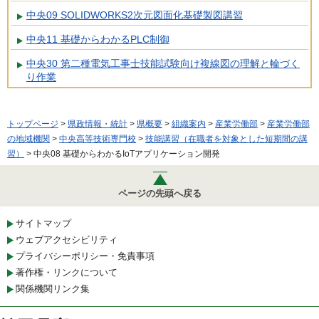
中央09 SOLIDWORKS2次元図面化基礎製図講習
中央11 基礎からわかるPLC制御
中央30 第二種電気工事士技能試験向け複線図の理解と輪づく
り作業
トップページ
>
県政情報・統計
>
県概要
>
組織案内
>
産業労働部
>
産業労働部
の地域機関
>
中央高等技術専門校
>
技能講習（在職者を対象とした短期間の講
習）
> 中央08 基礎からわかるIoTアプリケーション開発
ページの先頭へ戻る
サイトマップ
ウェブアクセシビリティ
プライバシーポリシー・免責事項
著作権・リンクについて
関係機関リンク集