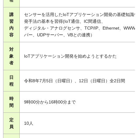
名
講
センサーを活用したIoTアプリケーション開発の基礎知識
習
発手法の基本を習得(IoT通信、IC間通信、
内
ディジタル・アナログセンサ、TCP/IP、Ethernet、WWW
容
バー、UDPサーバー、VBとの連携）
対
象
IoTアプリケーション開発を始めようとするかた
者
日
令和8年7月5日（日曜日）、12日（日曜日）全2日間
程
時
9時00分から16時00分まで
間
定
10人
員