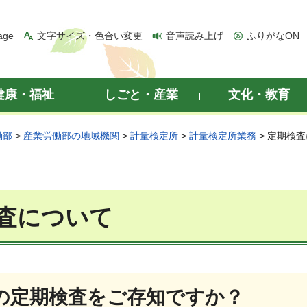
age
文字サイズ・色合い変更
音声読み上げ
ふりがなON
健康・福祉
しごと・産業
文化・教育
働部
>
産業労働部の地域機関
>
計量検定所
>
計量検定所業務
> 定期検
査について
の定期検査をご存知ですか？