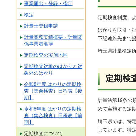
事業届出・登録・指定
検定
定期検査制度、
計量士登録申請
はかりを取引・
計量業務実績概要・計量関
下記連絡先まで
係事業者名簿
埼玉県計量検定所 検査検
定期検査の実施地区
定期検査対象のはかりと対
象外のはかり
定期検
令和8年度 はかりの定期検
査（集合検査）日程表【後
期】
計量法第19条の
令和8年度 はかりの定期検
めて実施する定
査（集合検査）日程表【前
埼玉県では、特
期】
しています。特
定期検査について