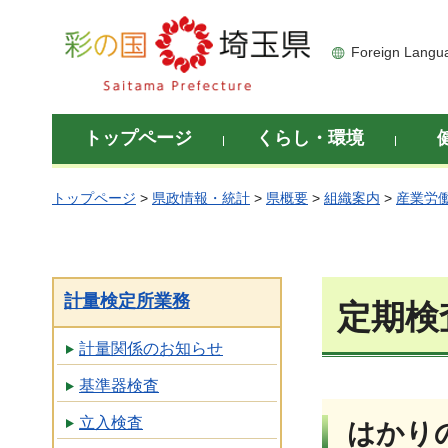
彩の国 埼玉県
Foreign Langu
トップページ
くらし・環境
トップページ
>
県政情報・統計
>
県概要
>
組織案内
>
産業労
計量検定所業務
定期検
計量関係のお知らせ
基準器検査
立入検査
はかり