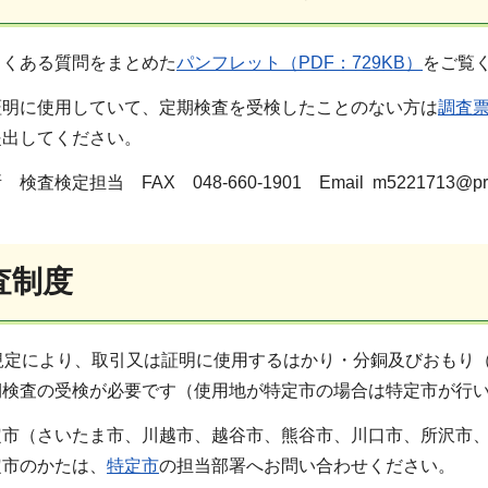
よくある質問をまとめた
パンフレット（PDF：729KB）
をご覧
証明に使用していて、定期検査を受検したことのない方は
調査票
提出してください。
定担当 FAX 048-660-1901 Email m5221713@pref.s
査制度
規定により、取引又は証明に使用するはかり・分銅及びおもり
期検査の受検が必要です（使用地が特定市の場合は特定市が行
定市（さいたま市、川越市、越谷市、熊谷市、川口市、所沢市、
定市のかたは、
特定市
の担当部署へお問い合わせください。