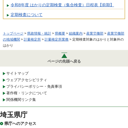
令和8年度 はかりの定期検査（集合検査）日程表【前期】
定期検査について
トップページ
>
県政情報・統計
>
県概要
>
組織案内
>
産業労働部
>
産業労働部
の地域機関
>
計量検定所
>
計量検定所業務
> 定期検査対象のはかりと対象外の
はかり
ページの先頭へ戻る
サイトマップ
ウェブアクセシビリティ
プライバシーポリシー・免責事項
著作権・リンクについて
関係機関リンク集
埼玉県庁
県庁へのアクセス