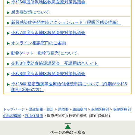
令和6年度所沢地区救急医療対策協議会
感染症対策について
新興感染症等発生時アクションカード（呼吸器感染症編）
令和7年度所沢地区救急医療対策協議会
オンライン相談窓口のご案内
動物(ペット・動物取扱業)について
令和8年度給食施設講習会 受講用総合サイト
令和8年度所沢地区救急医療対策協議会
令和8年 指定難病等医療給付継続申請について（終期が令和8
年9月30日の方）
トップページ
>
県政情報・統計
>
県概要
>
組織案内
>
保健医療部
>
保健医療部
の地域機関
>
狭山保健所
> 医療機関立入検査の様式（狭山保健所）
ページの先頭へ戻る