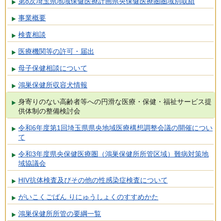
第8次埼玉県地域保健医療計画県央保健医療圏圏域別取組
事業概要
検査相談
医療機関等の許可・届出
母子保健相談について
鴻巣保健所収容犬情報
身寄りのない高齢者等への円滑な医療・保健・福祉サービス提
供体制の整備検討会
令和6年度第1回埼玉県県央地域医療構想調整会議の開催につい
て
令和3年度県央保健医療圏（鴻巣保健所所管区域）難病対策地
域協議会
HIV抗体検査及びその他の性感染症検査について
がいこくごばん りにゅうしょくのすすめかた
鴻巣保健所所管の要綱一覧