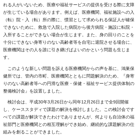
れる人がいないため、医療や福祉サービスの提供を受ける際に支障
が生じている場合があります。例えば、医療機関、福祉施設への入
（転）院・入（転）所の際に、慣習として求められる保証人が確保
できないために、救急で入院した病院から後方病院・施設に転院・
入所することができない場合が生じます。また、身の回りのことを
十分にできない身寄りのない高齢者等を自宅に退院させる場合に、
医療機関はその人を誰に引き継げばよいのかという問題も生じま
す。
このような新しい問題を訴える医療機関からの声を基に、鴻巣保
健所では、管内の市町、医療機関とともに問題解決のため、『身寄
りのない高齢者等への円滑な医療・保健・福祉サービス提供体制の
整備検討会』を設置しました。
検討会は、平成30年3月26日から同年12月26日まで全9回開催
し、ケーススタディで課題の解決を検討しました。この検討会です
べての課題が解決できたわけでありませんが、何よりも自治体の福
祉部門と医療機関との相互理解ができ始め、継続的な課題解決の仕
組みを創ることができました。