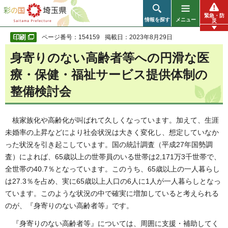
彩の国 埼玉県
緊急・防
情報を探す
メニュー
災
ページ番号：154159
掲載日：2023年8月29日
身寄りのない高齢者等への円滑な医
療・保健・福祉サービス提供体制の
整備検討会
核家族化や高齢化が叫ばれて久しくなっています。加えて、生涯
未婚率の上昇などにより社会状況は大きく変化し、想定していなか
った状況を引き起こしています。国の統計調査（平成27年国勢調
査）によれば、65歳以上の世帯員のいる世帯は2,171万3千世帯で、
全世帯の40.7％となっています。このうち、65歳以上の一人暮らし
は27.3％を占め、実に65歳以上人口の6人に1人が一人暮らしとなっ
ています。このような状況の中で確実に増加していると考えられる
のが、『身寄りのない高齢者等』です。
『身寄りのない高齢者等』については、周囲に支援・補助してく