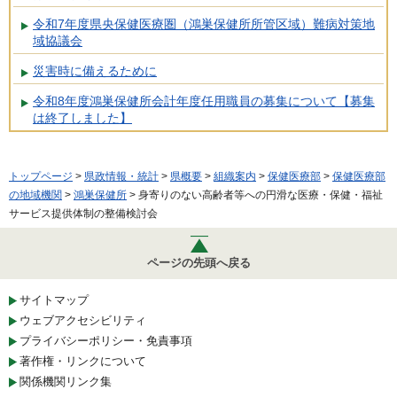
令和7年度県央保健医療圏（鴻巣保健所所管区域）難病対策地
域協議会
災害時に備えるために
令和8年度鴻巣保健所会計年度任用職員の募集について【募集
は終了しました】
トップページ
>
県政情報・統計
>
県概要
>
組織案内
>
保健医療部
>
保健医療部
の地域機関
>
鴻巣保健所
> 身寄りのない高齢者等への円滑な医療・保健・福祉
サービス提供体制の整備検討会
ページの先頭へ戻る
サイトマップ
ウェブアクセシビリティ
プライバシーポリシー・免責事項
著作権・リンクについて
関係機関リンク集