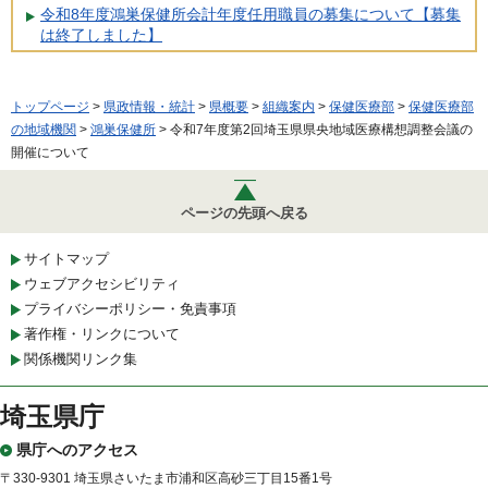
令和8年度鴻巣保健所会計年度任用職員の募集について【募集
は終了しました】
トップページ
>
県政情報・統計
>
県概要
>
組織案内
>
保健医療部
>
保健医療部
の地域機関
>
鴻巣保健所
> 令和7年度第2回埼玉県県央地域医療構想調整会議の
開催について
ページの先頭へ戻る
サイトマップ
ウェブアクセシビリティ
プライバシーポリシー・免責事項
著作権・リンクについて
関係機関リンク集
埼玉県庁
県庁へのアクセス
〒330-9301 埼玉県さいたま市浦和区高砂三丁目15番1号