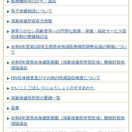
医療機関等の許可・届出
母子保健相談について
鴻巣保健所収容犬情報
身寄りのない高齢者等への円滑な医療・保健・福祉サービス提
供体制の整備検討会
令和6年度第1回埼玉県県央地域医療構想調整会議の開催につい
て
令和3年度県央保健医療圏（鴻巣保健所所管区域）難病対策地
域協議会
HIV抗体検査及びその他の性感染症検査について
がいこくごばん りにゅうしょくのすすめかた
鴻巣保健所所管の要綱一覧
薬事
令和4年度県央保健医療圏（鴻巣保健所所管区域）難病対策地
域協議会