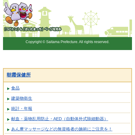
「コバトン」&「さいたまっ
ち」
Copyright © Saitama Prefecture. All rights reserved.
朝霞保健所
食品
建築物衛生
統計・年報
献血・薬物乱用防止・AED（自動体外式除細動器）
あん摩マッサージなどの無資格者の施術にご注意を！