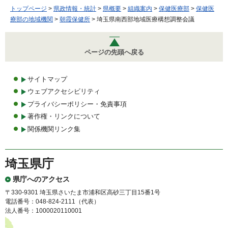
トップページ
>
県政情報・統計
>
県概要
>
組織案内
>
保健医療部
>
保健医
療部の地域機関
>
朝霞保健所
> 埼玉県南西部地域医療構想調整会議
ページの先頭へ戻る
サイトマップ
ウェブアクセシビリティ
プライバシーポリシー・免責事項
著作権・リンクについて
関係機関リンク集
埼玉県庁
県庁へのアクセス
〒330-9301 埼玉県さいたま市浦和区高砂三丁目15番1号
電話番号：048-824-2111（代表）
法人番号：1000020110001