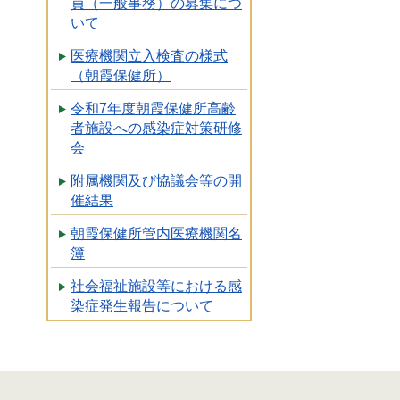
員（一般事務）の募集につ
いて
医療機関立入検査の様式
（朝霞保健所）
令和7年度朝霞保健所高齢
者施設への感染症対策研修
会
附属機関及び協議会等の開
催結果
朝霞保健所管内医療機関名
簿
社会福祉施設等における感
染症発生報告について