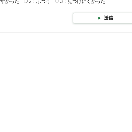
やすかった
2：ふつう
3：見つけにくかった
送信