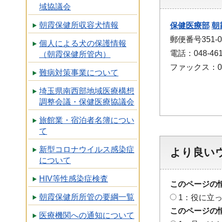
域協議会
朝霞保健所収容犬情報
保健医療部
朝
郵便番号351
個人による犬の保護情報
電話：048-461
（朝霞保健所管内）
ファックス：048
難病対策事業について
埼玉県南西部地域医療構想
調整会議・保健医療協議会
旅館業・宿泊者名簿につい
て
新型コロナウイルス感染症
より良い
について
HIV等性感染症検査
このページの
朝霞保健所所管の要綱一覧
1：役に立
このページの
医療機関への通知について