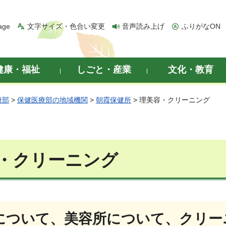
age
文字サイズ・色合い変更
音声読み上げ
ふりがなON
健康・福祉
しごと・産業
文化・教育
療部
>
保健医療部の地域機関
>
朝霞保健所
> 理美容・クリーニング
・クリーニング
について、美容所について、クリー