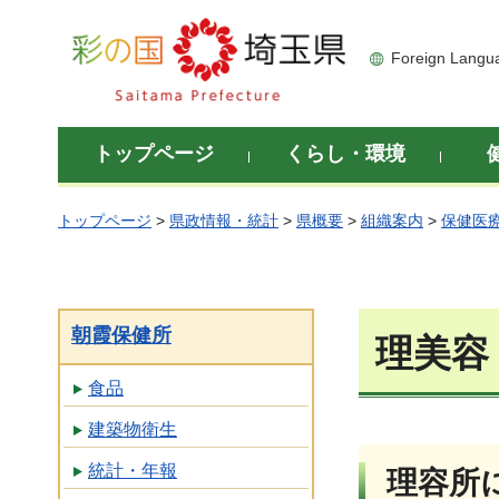
彩の国 埼玉県
Foreign Langu
トップページ
くらし・環境
トップページ
>
県政情報・統計
>
県概要
>
組織案内
>
保健医
朝霞保健所
理美容
食品
建築物衛生
統計・年報
理容所