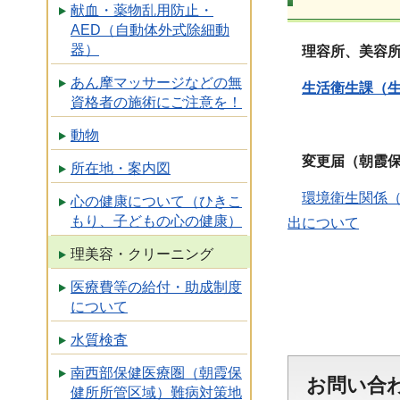
献血・薬物乱用防止・
AED（自動体外式除細動
器）
理容所、美容所
あん摩マッサージなどの無
生活衛生課（
資格者の施術にご注意を！
動物
変更届（朝霞保
所在地・案内図
環境衛生関係
心の健康について（ひきこ
もり、子どもの心の健康）
出について
理美容・クリーニング
医療費等の給付・助成制度
について
水質検査
南西部保健医療圏（朝霞保
お問い合
健所所管区域）難病対策地