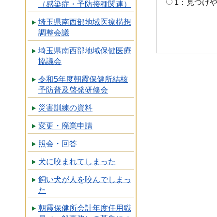
1：見つけ
（感染症・予防接種関連）
埼玉県南西部地域医療構想
調整会議
埼玉県南西部地域保健医療
協議会
令和5年度朝霞保健所結核
予防普及啓発研修会
災害訓練の資料
変更・廃業申請
照会・回答
犬に咬まれてしまった
飼い犬が人を咬んでしまっ
た
朝霞保健所会計年度任用職