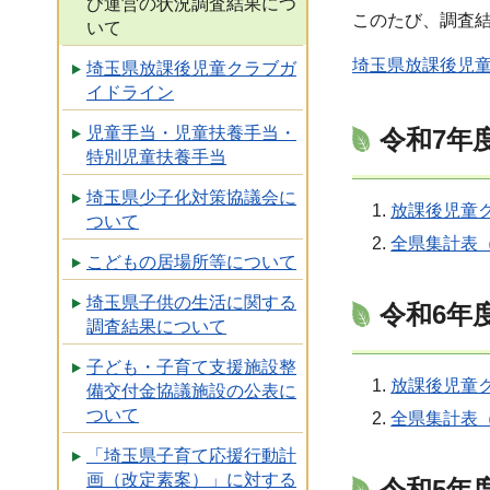
び運営の状況調査結果につ
このたび、調査
いて
埼玉県放課後児
埼玉県放課後児童クラブガ
イドライン
児童手当・児童扶養手当・
令和7年
特別児童扶養手当
埼玉県少子化対策協議会に
放課後児童ク
ついて
全県集計表（
こどもの居場所等について
埼玉県子供の生活に関する
令和6年
調査結果について
子ども・子育て支援施設整
放課後児童ク
備交付金協議施設の公表に
ついて
全県集計表（
「埼玉県子育て応援行動計
画（改定素案）」に対する
令和5年