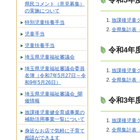
県民コメント（意見募集）
の実施について
放課後児童ク
特別児童扶養手当
全県集計表（
児童手当
児童扶養手当
令和4年
埼玉県児童福祉審議会
埼玉県児童福祉審議会委員
放課後児童ク
名簿（令和7年5月27日～令
全県集計表（
和9年5月26日）
埼玉県児童福祉審議会_開
令和3年
催情報
放課後児童健全育成事業の
補助活用事業一覧について
放課後児童ク
全県集計表（
身近なお店で気軽に子育て
相談ができます