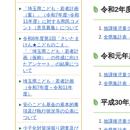
令和2年
「埼玉県こども・若者計画
（案）」（令和7年度~令和
11年度）に対する県民コメ
ント（意見募集）について
放課後児童ク
全県集計表（
令和6年度第1回「さいたま
けん★こどものこえ」
「「埼玉県こども・若者計
令和元年
画（仮称）」の作成に向け
たアンケート」の結果につ
いて
放課後児童ク
埼玉県こども・若者計画
全県集計表（
（令和7年度～令和11年
度）
平成30
安心こども基金の基本的事
項及び執行状況等の公表に
ついて
放課後児童ク
少子化対策深掘り調査及び
全県集計表（