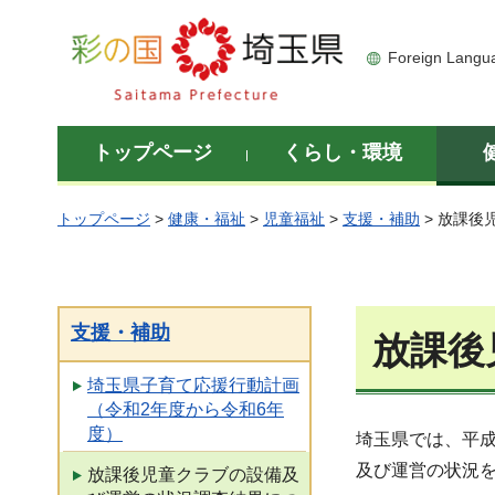
彩の国 埼玉県
Foreign Langu
トップページ
くらし・環境
トップページ
>
健康・福祉
>
児童福祉
>
支援・補助
> 放課後
支援・補助
放課後
埼玉県子育て応援行動計画
（令和2年度から令和6年
度）
埼玉県では、平成
及び運営の状況
放課後児童クラブの設備及