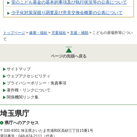
安心こども基金の基本的事項及び執行状況等の公表について
少子化対策深掘り調査及び意見交換会概要の公表について
トップページ
>
健康・福祉
>
児童福祉
>
支援・補助
> こどもの居場所等につい
て
ページの先頭へ戻る
サイトマップ
ウェブアクセシビリティ
プライバシーポリシー・免責事項
著作権・リンクについて
関係機関リンク集
埼玉県庁
県庁へのアクセス
〒330-9301 埼玉県さいたま市浦和区高砂三丁目15番1号
電話番号：048-824-2111（代表）