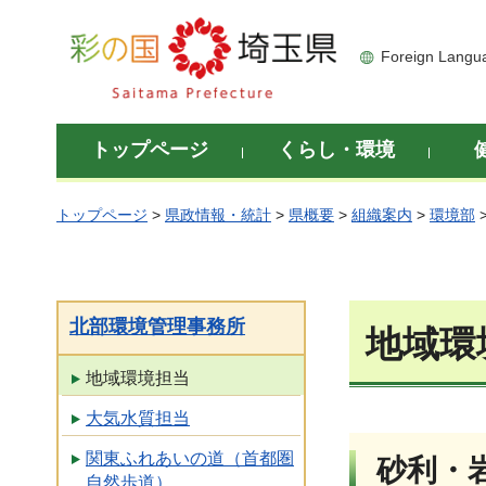
彩の国 埼玉県
Foreign Langu
トップページ
くらし・環境
トップページ
>
県政情報・統計
>
県概要
>
組織案内
>
環境部
北部環境管理事務所
地域環
地域環境担当
大気水質担当
関東ふれあいの道（首都圏
砂利・
自然歩道）