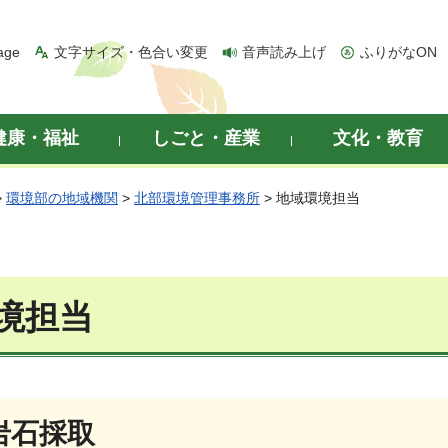
age
文字サイズ・色合い変更
音声読み上げ
ふりがなON
健康・福祉
しごと・産業
文化・教育
>
環境部の地域機関
>
北部環境管理事務所
> 地域環境担当
境担当
岩石採取