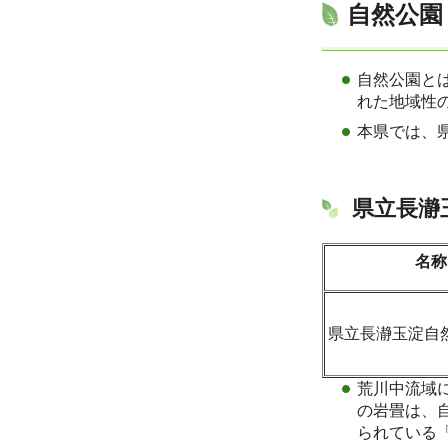
自然公園
自然公園と
れた地域性
本県では、
県立長瀞
名称
県立長瀞玉淀自
荒川中流域
の岩畳は、
られている