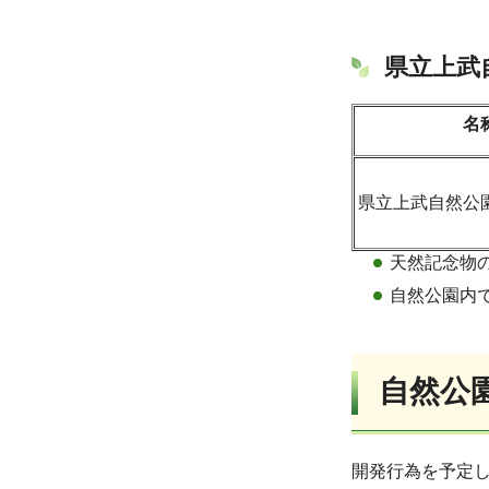
県立上武
名
県立上武自然公
天然記念物
自然公園内
自然公
開発行為を予定