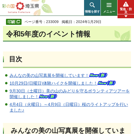
彩の国 埼玉県
緊急・防
情報を探す
メニュー
災
ページ番号：233009
掲載日：2024年1月29日
令和5年度のイベント情報
目次
みんなの美の山写真展を開催しています！
10月29日(日曜日)体験ハイクを開催しました！
9月30日（土曜日）美の山のみどりを守るボランティアツアーを
開催しました！
4月4日（火曜日）～4月9日（日曜日）桜のライトアップを行い
ました♪
みんなの美の山写真展を開催していま