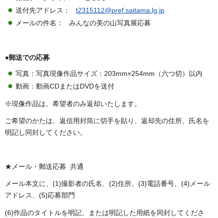
送付先アドレス：
t2315112@pref.saitama.lg.jp
メールの件名： みんなの美の山写真展応募
●郵送での応募
写真：写真現像作品サイズ：203mm×254mm（六つ切）以内
動画：動画CDまたはDVDを送付
※現像作品は、希望者のみ返却いたします。
ご希望のかたは、返信用封筒に切手を貼り、返却先の住所、氏名を
明記し同封してください。
★メール・郵送応募 共通
メール本文に、(1)撮影者の氏名、(2)住所、(3)電話番号、(4)メール
アドレス、(5)応募部門
(6)作品のタイトルを明記、または明記した用紙を同封してくださ