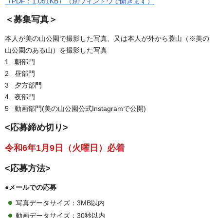
（PDF：1,051KB）（別ウィンドウで開きます）
＜募集写真＞
本人が美の山公園で撮影した写真、又は本人が外から蓑山（※美の
山公園のある山）を撮影した写真
1 朝部門
2 昼部門
3 夕方部門
4 夜部門
5 動画部門(美の山公園公式Instagramで公開)
<
応募締め切り
>
令
和6年1月9日（火曜日）必着
<
応募方法
>
●メールでの応募
写真データサイズ：3MB以内
動画データサイズ：30秒以内