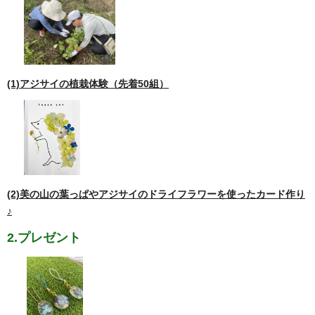
(1)アジサイの植栽体験（先着50組）
(2)美の山の葉っぱやアジサイのドライフラワーを使ったカード作り
♪
2.プレゼント