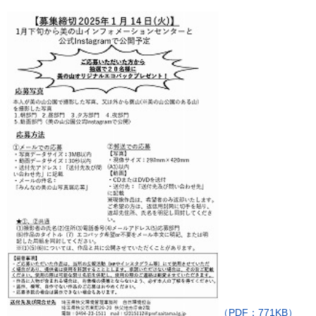
（PDF：771KB）