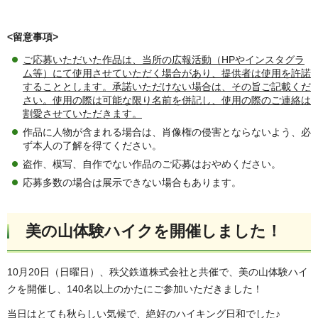
<留意事項>
ご応募いただいた作品は、当所の広報活動（HPやインスタグラ
ム等）にて使用させていただく場合があり、提供者は使用を
許諾
することとします。
承諾いただけない場合は、その旨ご記載くだ
さい。使用の際は可能な限り名前を併記し、
使用の際のご連絡は
割愛させていただきます。
作品に人物が含まれる場合は、肖像権の侵害とならないよう、必
ず本人の了解を得てください。
盗作、模写、自作でない作品のご応募はおやめください。
応募多数の場合は展示できない場合もあります。
美の山体験ハイクを開催しました！
10月20日（日曜日）、秩父鉄道株式会社と共催で、美の山体験ハイ
クを開催し、140名以上のかたにご参加いただきました！
当日はとても秋らしい気候で、絶好のハイキング日和でした♪