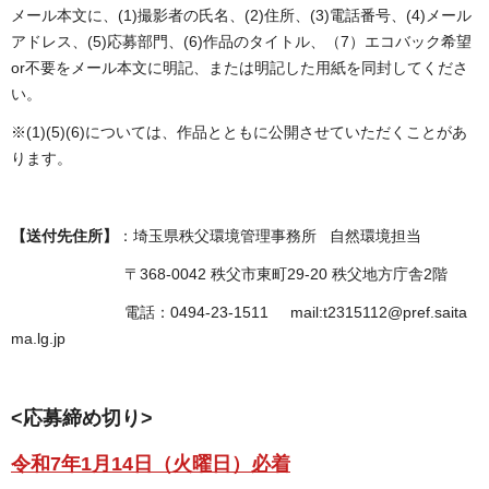
メール本文に、(1)撮影者の氏名、(2)住所、(3)電話番号、(4)メール
アドレス、(5)応募部門、(6)作品のタイトル、（7）エコバック希望
or不要をメール本文に明記、または明記した用紙を同封してくださ
い。
※(1)(5)(6)については、作品とともに公開させていただくことがあ
ります。
【送付先住所】
：埼玉県秩父環境管理事務所 自然環境担当
〒368-0042 秩父市東町29-20 秩父地方庁舎2階
電話：0494-23-1511 mail:t2315112@pref.saita
ma.lg.jp
<応募締め切り>
令和7年1月14日（火曜日）必着