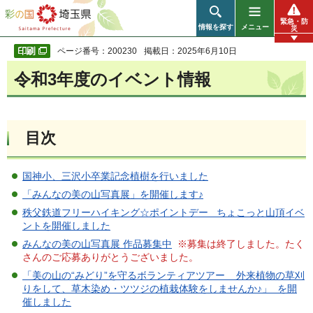
彩の国 埼玉県
緊急・防
情報を探す
メニュー
災
ページ番号：200230
掲載日：2025年6月10日
令和3年度のイベント情報
目次
国神小、三沢小卒業記念植樹を行いました
「みんなの美の山写真展」を開催します♪
秩父鉄道フリーハイキング☆ポイントデー ちょこっと山頂イベ
ントを開催しました
みんなの美の山写真展 作品募集中
※募集は終了しました。たく
さんのご応募ありがとうございました。
「美の山の“みどり”を守るボランティアツアー 外来植物の草刈
りをして、草木染め・ツツジの植栽体験をしませんか♪」 を開
催しました