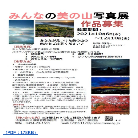
（PDF：178KB）