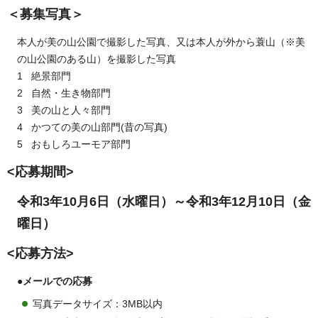
＜募集写真＞
本人が美の山公園で撮影した写真、又は本人が外から蓑山（※美
の山公園のある山）を撮影した写真
1 絶景部門
2 自然・生き物部門
3 美の山と人々部門
4 かつての美の山部門(昔の写真)
5 おもしろユーモア部門
<
応募期間
>
令和3年10月6日（水曜日）～
令
和3年12月10日（金
曜日）
<
応募方法
>
●メールでの応募
写真データサイズ：3MB以内