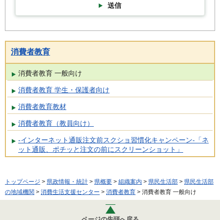
送信
消費者教育
消費者教育 一般向け
消費者教育 学生・保護者向け
消費者教育教材
消費者教育（教員向け）
-インターネット通販注文前スクショ習慣化キャンペーン-「ネ
ット通販、ポチッと注文の前にスクリーンショット」
トップページ
>
県政情報・統計
>
県概要
>
組織案内
>
県民生活部
>
県民生活部
の地域機関
>
消費生活支援センター
>
消費者教育
> 消費者教育 一般向け
ページの先頭へ戻る