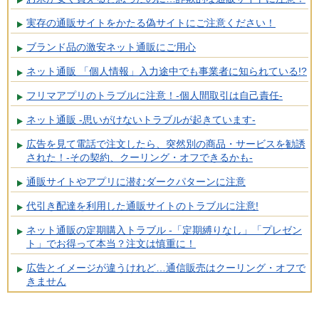
実存の通販サイトをかたる偽サイトにご注意ください！
ブランド品の激安ネット通販にご用心
ネット通販 「個人情報」入力途中でも事業者に知られている!?
フリマアプリのトラブルに注意！-個人間取引は自己責任-
ネット通販 -思いがけないトラブルが起きています-
広告を見て電話で注文したら、突然別の商品・サービスを勧誘
された！-その契約、クーリング・オフできるかも-
通販サイトやアプリに潜むダークパターンに注意
代引き配達を利用した通販サイトのトラブルに注意!
ネット通販の定期購入トラブル -「定期縛りなし」「プレゼン
ト」でお得って本当？注文は慎重に！
広告とイメージが違うけれど…通信販売はクーリング・オフで
きません