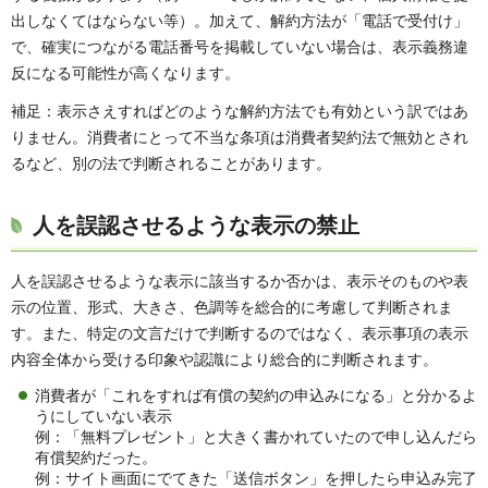
出しなくてはならない等）。加えて、解約方法が「電話で受付け」
で、確実につながる電話番号を掲載していない場合は、表示義務違
反になる可能性が高くなります。
補足：表示さえすればどのような解約方法でも有効という訳ではあ
りません。消費者にとって不当な条項は消費者契約法で無効とされ
るなど、別の法で判断されることがあります。
人を誤認させるような表示の禁止
人を誤認させるような表示に該当するか否かは、表示そのものや表
示の位置、形式、大きさ、色調等を総合的に考慮して判断されま
す。また、特定の文言だけで判断するのではなく、表示事項の表示
内容全体から受ける印象や認識により総合的に判断されます。
消費者が「これをすれば有償の契約の申込みになる」と分かるよ
うにしていない表示
例：「無料プレゼント」と大きく書かれていたので申し込んだら
有償契約だった。
例：サイト画面にでてきた「送信ボタン」を押したら申込み完了