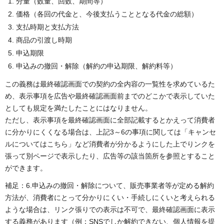
分量（数量、回数、期間等）
価格（各回の代金と、今後支払うこととなる代金の総額）
支払時期と支払方法
商品の引渡し時期
申込期限
申込みの撤回・解除（解約の申込期限、解約料等）
この義務は最終確認画面での契約の全内容の一覧性を求めているた
め、表示事項を広告や最終確認画面前までのどこかで表示していた
としても規定を満たしたことにはなりません。
ただし、表示事項を最終確認画面に全部記載するとかえって消費者
に分かりにくくなる場合は、上記3～6の事項に関しては「キャンセ
ルについてはこちら」など消費者が分かるようにした上でりンクを
張って別ページで表示したり、広告等の該当箇所を参照とすること
ができます。
補足：6.申込みの撤回・解除について、販売事業者等が定める解約
方法が、消費者にとって分かりにくい・手続しにくいと考えられる
ような場合は、リンク張りでの表示は不可で、最終確認画面に表示
する義務があります（例：SNSでしか解約できない、個人情報を提