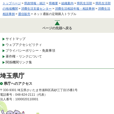
トップページ
>
県政情報・統計
>
県概要
>
組織案内
>
県民生活部
>
県民生活部
の地域機関
>
消費生活支援センター
>
消費生活相談年報・相談事例
>
消費生活
相談事例
>
通信販売
> ネット通販の定期購入トラブル
ページの先頭へ戻る
サイトマップ
ウェブアクセシビリティ
プライバシーポリシー・免責事項
著作権・リンクについて
関係機関リンク集
埼玉県庁
県庁へのアクセス
〒330-9301 埼玉県さいたま市浦和区高砂三丁目15番1号
電話番号：048-824-2111（代表）
法人番号：1000020110001