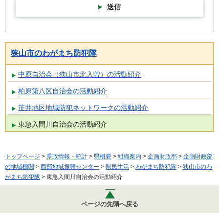
送信
狭山市のわがまち防犯隊
中原自治会（狭山市北入曽）の活動紹介
柏原第八区自治会の活動紹介
笹井地区地域防犯ネットワークの活動紹介
東急入間川自治会の活動紹介
トップページ
>
県政情報・統計
>
県概要
>
組織案内
>
企画財政部
>
企画財政部
の地域機関
>
西部地域振興センター
>
県民生活
>
わがまち防犯隊
>
狭山市のわ
がまち防犯隊
> 東急入間川自治会の活動紹介
ページの先頭へ戻る