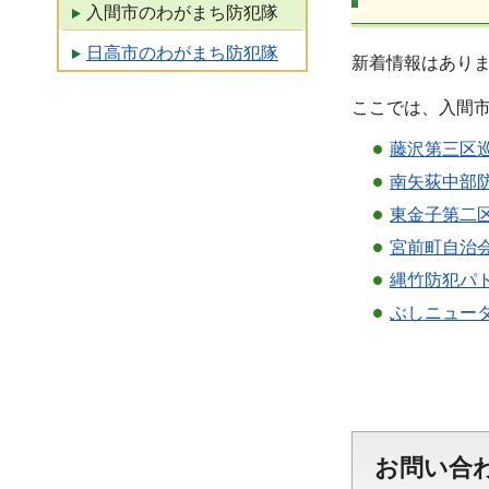
入間市のわがまち防犯隊
日高市のわがまち防犯隊
新着情報はあり
ここでは、入間
藤沢第三区
南矢荻中部
東金子第二
宮前町自治
縄竹防犯パ
ぶしニュー
お問い合