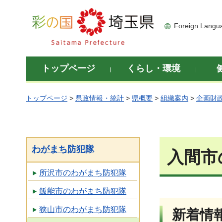
彩の国 埼玉県
Foreign Langu
トップページ
くらし・環境
トップページ
>
県政情報・統計
>
県概要
>
組織案内
>
企画財
わがまち防犯隊
入間市
所沢市のわがまち防犯隊
飯能市のわがまち防犯隊
狭山市のわがまち防犯隊
新着情