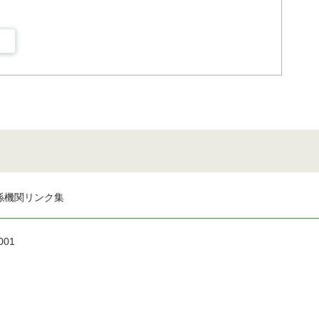
係機関リンク集
001