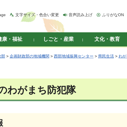
age
文字サイズ・色合い変更
音声読み上げ
ふりがなON
健康・福祉
しごと・産業
文化・教育
政部
>
企画財政部の地域機関
>
西部地域振興センター
>
県民生活
>
わが
のわがまち防犯隊
報