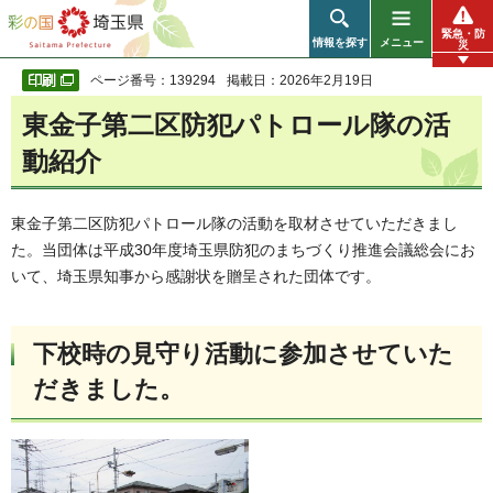
彩の国 埼玉県
緊急・防
情報を探す
メニュー
災
ページ番号：139294
掲載日：2026年2月19日
東金子第二区防犯パトロール隊の活
動紹介
東金子第二区防犯パトロール隊の活動を取材させていただきまし
た。当団体は平成30年度埼玉県防犯のまちづくり推進会議総会にお
いて、埼玉県知事から感謝状を贈呈された団体です。
下校時の見守り活動に参加させていた
だきました。