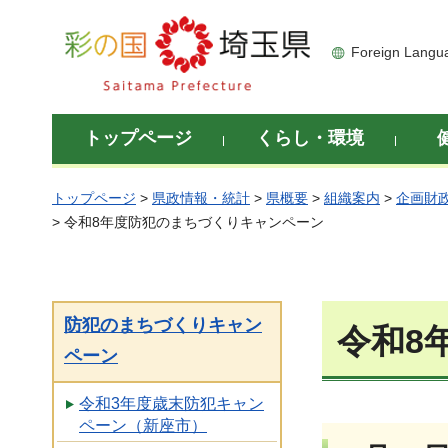
彩の国 埼玉県
Foreign Langu
トップページ
くらし・環境
トップページ
>
県政情報・統計
>
県概要
>
組織案内
>
企画財
> 令和8年度防犯のまちづくりキャンペーン
防犯のまちづくりキャン
令和8
ペーン
令和3年度歳末防犯キャン
ペーン（新座市）