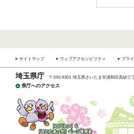
サイトマップ
ウェブアクセシビリティ
プライ
埼玉県庁
〒330-9301 埼玉県さいたま市浦和区高砂三
県庁へのアクセス
「コバトン」&「さいた