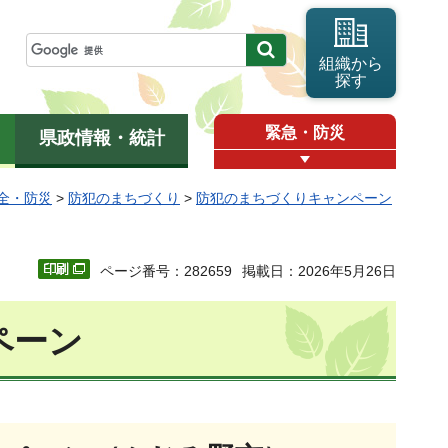
組織から
探す
緊急・防災
県政情報・統計
全・防災
>
防犯のまちづくり
>
防犯のまちづくりキャンペーン
ページ番号：282659
掲載日：2026年5月26日
ペーン