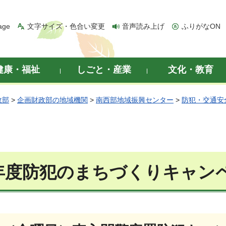
age
文字サイズ・色合い変更
音声読み上げ
ふりがなON
健康・福祉
しごと・産業
文化・教育
政部
>
企画財政部の地域機関
>
南西部地域振興センター
>
防犯・交通安
年度防犯のまちづくりキャン