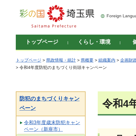
彩の国 埼玉県
Foreign Langu
トップページ
くらし・環境
トップページ
>
県政情報・統計
>
県概要
>
組織案内
>
企画財
> 令和4年度防犯のまちづくり街頭キャンペーン
防犯のまちづくりキャン
令和4
ペーン
令和3年度歳末防犯キャン
ペーン（新座市）