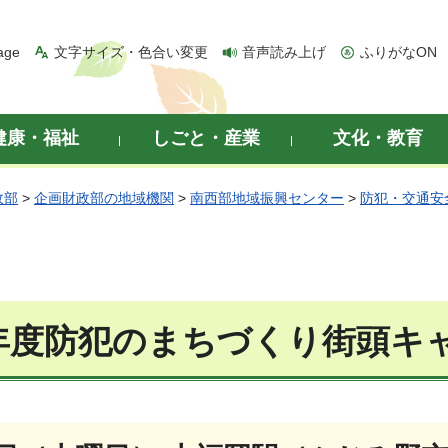
age
文字サイズ・色合い変更
音声読み上げ
ふりがなON
健康・福祉
しごと・産業
文化・教育
政部
>
企画財政部の地域機関
>
南西部地域振興センター
>
防犯・交通安
年度防犯のまちづくり街頭キ