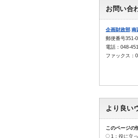
お問い合
企画財政部
南
郵便番号351
電話：048-451
ファックス：048
より良い
このページの
1：役に立