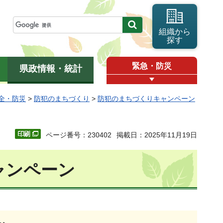
組織から
探す
緊急・防災
県政情報・統計
全・防災
>
防犯のまちづくり
>
防犯のまちづくりキャンペーン
ページ番号：230402
掲載日：2025年11月19日
ャンペーン