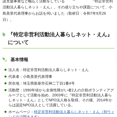
談支援事業など幅広く活動をしている
『特定非営利
活動法人暮らしネット・えん』。その成り立ちや課題について、小
島美里代表理事からお話を伺いました（取材日：令和7年9月26
日）。
『特定非営利活動法人暮らしネット・えん』
について
基本情報
法人名：特定非営利活動法人暮らしネット・えん
代表者：小島美里代表理事
所在地：埼玉県新座市石神二丁目1番4号
活動歴：1990年頃から全身性障がい者2人の介助ボランティアグ
ループとして活動を始め、2003年に『特定非営利活動法人暮ら
しネット・えん』としてNPO法人格を取得。その後、2014年か
らは認定NPO法人として活躍している。
ホームページ：
特定非営利活動法人暮らしネット・えん（別ウィ
ンドウで開きます）