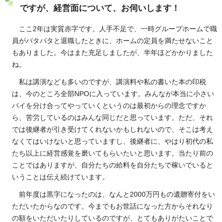
ですが、経営面について、お伺いします！
ここ2年は実質赤字です。人手不足で、一時グループホームで職
員がバタバタと退職したときに、ホームの定員を満たせないこと
もありました。今はまた充足しましたが、半年ほどかかりました
ね。
私は講演なども多いのですが、講演料や私の書いた本の印税
は、今のところ全部NPOに入っています。みんなが本当に小さい
パイを分け合ってやっていくというのは最初からの理念ですか
ら、苦労しているのはみんな同じだと思っています。ただ、それ
では後継者が引き受けてくれないかもしれないので、そこは考え
なくてはいけないと思っていますし、後継者に、やはり初代の私
たち以上に経営感覚を磨いてもらいたいと思います。当たり前の
ことではありますが、自分たちの給料を自分たちで稼いでいると
いうことは伝え続けています。
前年度は黒字になったのは、なんと2000万円もの遺贈寄付をい
ただいたからなのです。今までもお世話になった方からそれなり
の額をいただいたりしているのですが、とてもありがたいことで