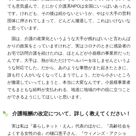
ても意気盛んで、とにかく介護系NPOは全国にいっぱいあったん
です。けれども、その後は続かないというか、やはり大手の営利
団体に押されてしまって、どんどん撤退して、これはいけないな
と思っています。
国は、介護の産業化というような大手が残ればいいと言わんば
かりの政策をとっていますけれど、実はコロナのときに感染者の
お宅で訪問介護を続けたのは、ほとんどが小規模の事業所だった
んです。大手は、熱が出ただけでヘルパーを出しませんというよ
うな対応でした。だから、あのような事態がまた起きたときに、
誰も行く人がいなくなってしまうでしょう。だから小さいところ
が撤退していってしまうと、本当に大変なんです。小規模事業者
でもまともな給料が支払われる、地道に地域の中の役に立つこと
ができるようにしてほしいと思います。
介護報酬の改定について、詳しく教えてください！
実は私は『暮らしネット・えん』代表のほかに、『高齢社会を
よくする女性の会』の樋口恵子さん、『ウィメンズ・アクショ