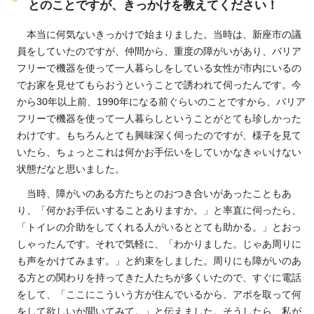
とのことですが、きっかけを教えてください！
本当に何気ないきっかけで始まりました。当時は、新座市の議
員をしていたのですが、仲間から、重度の障がいがあり、バリア
フリーで機器を使って一人暮らしをしている女性が市内にいるの
でお家を見せてもらおうということで誘われて伺ったんです。今
から30年以上前、1990年になる前ぐらいのことですから、バリア
フリーで機器を使って一人暮らしということがとても珍しかった
わけです。もちろんとても興味深く伺ったのですが、様子を見て
いたら、ちょっとこれは何かお手伝いをしていかなきゃいけない
状態だなと思いました。
当時、障がいのある方たちとのおつき合いがあったこともあ
り、「何かお手伝いすることありますか。」と率直に伺ったら、
「トイレの介助をしてくれる人がいるととても助かる。」とおっ
しゃったんです。それで気軽に、「わかりました。じゃあ周りに
も声をかけてみます。」と約束をしました。周りにも障がいのあ
る方との関わりを持ってきた人たちが多くいたので、すぐに電話
をして、「ここにこういう方が住んでいるから、アポを取って何
をして欲しいか聞いてみて。」と伝えました。そうしたら、私が