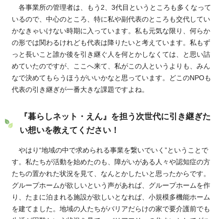
各事業所の管理者は、もう2、3代目というところも多くなって
いるので、中心のところ、特に私や副代表のところも交代してい
かなきゃいけない時期に入っています。私も元気な限り、何らか
の形では関わるけれども代表は降りたいと考えています。私もず
っと長いこと誰か後を引き継ぐ人を何とかしなくては、と思い詰
めていたのですが、ここへ来て、私がこの人というよりも、みん
なで決めてもらうほうがいいかなと思っています。どこのNPOも
代表の引き継ぎが一番大きな課題ですよね。
『暮らしネット・えん』を担う次世代に引き継ぎた
い想いを教えてください！
やはり“地域の中で求められる事業を繋いでいく”ということで
す。私たちが活動を始めたのも、障がいがある人々や認知症の方
たちの置かれた状況を見て、なんとかしたいと思ったからです。
グループホームが欲しいという声があれば、グループホームを作
り、たまに泊まれる施設が欲しいとなれば、小規模多機能ホーム
を建てました。地域の人たちがバリアだらけの家で要介護前でも