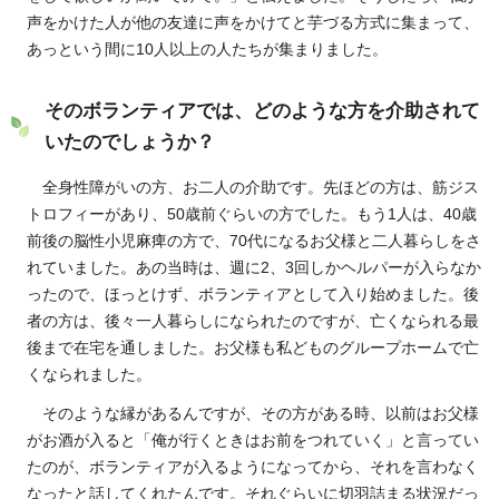
声をかけた人が他の友達に声をかけてと芋づる方式に集まって、
あっという間に10人以上の人たちが集まりました。
そのボランティアでは、どのような方を介助されて
いたのでしょうか？
全身性障がいの方、お二人の介助です。先ほどの方は、筋ジス
トロフィーがあり、50歳前ぐらいの方でした。もう1人は、40歳
前後の脳性小児麻痺の方で、70代になるお父様と二人暮らしをさ
れていました。あの当時は、週に2、3回しかヘルパーが入らなか
ったので、ほっとけず、ボランティアとして入り始めました。後
者の方は、後々一人暮らしになられたのですが、亡くなられる最
後まで在宅を通しました。お父様も私どものグループホームで亡
くなられました。
そのような縁があるんですが、その方がある時、以前はお父様
がお酒が入ると「俺が行くときはお前をつれていく」と言ってい
たのが、ボランティアが入るようになってから、それを言わなく
なったと話してくれたんです。それぐらいに切羽詰まる状況だっ