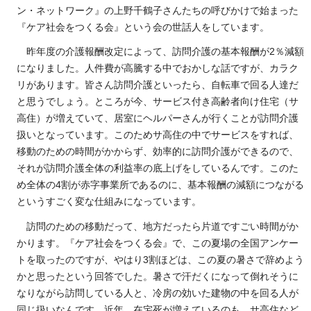
ン・ネットワーク』の上野千鶴子さんたちの呼びかけで始まった
『ケア社会をつくる会』という会の世話人をしています。
昨年度の介護報酬改定によって、訪問介護の基本報酬が2％減額
になりました。人件費が高騰する中でおかしな話ですが、カラク
リがあります。皆さん訪問介護といったら、自転車で回る人達だ
と思うでしょう。ところが今、サービス付き高齢者向け住宅（サ
高住）が増えていて、居室にヘルパーさんが行くことが訪問介護
扱いとなっています。このためサ高住の中でサービスをすれば、
移動のための時間がかからず、効率的に訪問介護ができるので、
それが訪問介護全体の利益率の底上げをしているんです。このた
め全体の4割が赤字事業所であるのに、基本報酬の減額につながる
というすごく変な仕組みになっています。
訪問のための移動だって、地方だったら片道ですごい時間がか
かります。『ケア社会をつくる会』で、この夏場の全国アンケー
トを取ったのですが、やはり3割ほどは、この夏の暑さで辞めよう
かと思ったという回答でした。暑さで汗だくになって倒れそうに
なりながら訪問している人と、冷房の効いた建物の中を回る人が
同じ扱いなんです。近年、在宅死が増えているのも、サ高住など