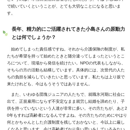
で続いていくということが、とても大切なことになると思いま
す。
長年、精力的にご活躍されてきた小島さんの原動力
とは何でしょうか？
始めてしまった責任感ですね。それから介護保険の制度が、私
たちが希望を持って始めたときと随分違ってしまったというとこ
ろについて、現場から発信を続けたい。NPOの代表もしながら、
そちらの方の活動も結構しています。具体的には、次世代の人た
ちの負担を減らしていきたいと思っています。私たちは上り坂で
来たけれども、今はもうそうではありません。
また、いわゆる団塊ジュニアの人たちで、就職氷河期に社会に
出て、正規雇用にならず不安定なまま就労し結婚を諦めたり、子
供を持っていないという人達が非常に多い。その方たちが、あと2
0年もすれば高齢者になるんですよね。その方たちのためにやはり
何とかちゃんとした介護制度を残しておかないと、今以上に厳し
くなると思います。今は高齢者ばかり良い思いをしているみたい