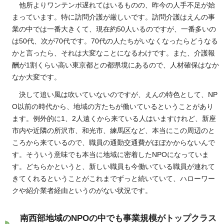
他所よりワンテンポ遅れてはいるものの、昨今の人手不足が始
まっています。特に訪問介護が厳しいです。訪問介護はえんの事
業の中では一番大きくて、現在約50人いるのですが、一番多いの
は50代、次が70代です。70代の人たちがいなくなったらどうなる
かと言ったら、それは大変なことになるわけです。また、介護報
酬が1割くらい高い東京都との都県境にあるので、人材確保はなか
なか大変です。
決して追い風は吹いていないのですが、えんの特色として、NP
O以前の時代から、地域の方たちが働いているということがあり
ます。例外的に1、2人遠くから来ている人はいますけれど、新座
市内や近隣の所沢市、和光市、練馬区など、本当にこの周辺のと
ころから来ているので、職員の通勤交通費がほぼかからないんで
す。そういう意味でも本当に地域に密着したNPOになっていま
す。どちらかというと、新しい職員も今働いている職員が連れて
きてくれるということがこれまでずっと続いていて、ハローワー
クや紹介業者経由というのがない状況です。
南西部地域のNPOの中でも事業規模がトップクラス