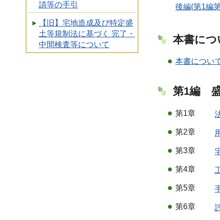
請等の手引
後編(第1編第
【旧】宅地造成及び特定盛
土等規制法に基づく 完了・
本書につ
中間検査等について
本書について
第1編 
第1章
第2章
第3章
第4章
第5章
第6章