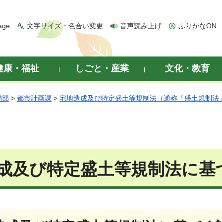
age
文字サイズ・色合い変更
音声読み上げ
ふりがなON
健康・福祉
しごと・産業
文化・教育
備部
>
都市計画課
>
宅地造成及び特定盛土等規制法（通称「盛土規制法
成及び特定盛土等規制法に基