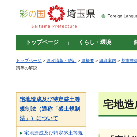
彩の国 埼玉県
Foreign Langu
トップページ
くらし・環境
トップページ
>
県政情報・統計
>
県概要
>
組織案内
>
都市整
請等の解説
宅地造成及び特定盛土等
宅地造
規制法（通称「盛土規制
法」）について
宅地造成及び特定盛土等規