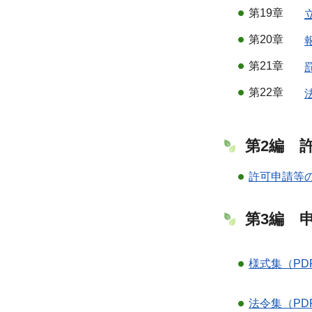
第19章
第20章
第21章
第22章
第2編 
許可申請等の
第3編 
様式集（PDF
法令集（PDF