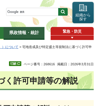
組織から
探す
緊急・防災
県政情報・統計
」）について
> 宅地造成及び特定盛土等規制法に基づく許可申
ページ番号：268616
掲載日：2026年3月31日
づく許可申請等の解説