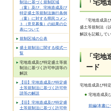
「宅地
制法に基づく規制区域
（案）及び、宅地造成及び
特定盛土等規制法施行条例
（案）に対する県民コメン
「宅地造成及び
ト（意見募集）の結果の公
盛土等規制法（
表について
解説を記載して
規制区域の公表
盛土規制法に関する様式一
覧
「宅地
宅地造成及び特定盛土等規
ード
制法に基づく許可申請等の
解説
【旧】宅地造成及び特定盛
宅地造成及び特
土等規制法に基づく許可申
請等の解説
宅地造成及
【旧】宅地造成及び特定盛
前編(本書につ
土等規制法に基づく許可申