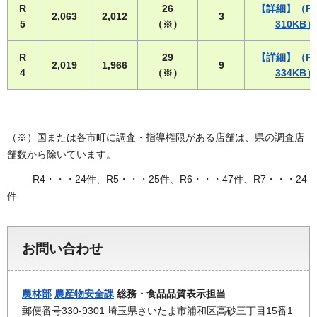
R
26
【詳細】（P
2,063
2,012
3
5
（※）
310KB）
R
29
【詳細】（P
2,019
1,966
9
4
（※）
334KB）
（※）国または各市町に調査・指導権限がある店舗は、県の調査店
舗数から除いています。
R4・・・24件、R5・・・25件、R6・・・47件、R7・・・24
件
お問い合わせ
農林部
農産物安全課
総務・食品品質表示担当
郵便番号330-9301 埼玉県さいたま市浦和区高砂三丁目15番1