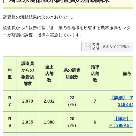
調査員の活動結果は次のとおりです。
調査員からの報告に基づき、県の各地域を所管する農林振興センタ
ーが店舗の調査・指導を実施しています。
画面サイズで表示
調査員
適正
指導
年
からの
県の調査
店舗
店舗
備考
度
報告店
店舗数
数
数
舗数
R
23
【詳細】（P
2,079
2,032
7
7
（※）
218KB）
R
20
【詳細】（
2,035
1,988
6
6
（※）
F：388KB）