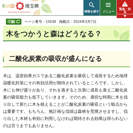
彩の国 埼玉県
緊急・防
情報を探す
メニュー
災
ページ番号：15638
掲載日：2024年3月7日
木をつかうと森はどうなる？
二酸化炭素の吸収が盛んになる
木は、温室効果ガスである二酸化炭素を吸収して成長するため地球
温暖化対策にその有効活用が期待されているところです。しかし、
木にも伸び盛りがあり、それを過ぎると次第に成長も衰え二酸化炭
素の吸収能力も低下していきます。そのため、適切な時期に木を伐
り出して新たに木を植えることが二酸化炭素の吸収という観点から
は重要です。もちろん、無計画な伐採は森林を荒廃させますし、伐
り出した木材も有効に利用しなければ期待される効果は得られない
のは言うまでもありません。