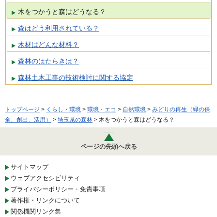
木をつかうと森はどうなる？
森はどう利用されている？
木材はどんな材料？
森林のはたらきは？
森林土木工事の技術検討に関する協定
トップページ
>
くらし・環境
>
環境・エコ
>
自然環境
>
みどりの再生（緑の保
全、創出、活用）
>
埼玉県の森林
> 木をつかうと森はどうなる？
ページの先頭へ戻る
サイトマップ
ウェブアクセシビリティ
プライバシーポリシー・免責事項
著作権・リンクについて
関係機関リンク集