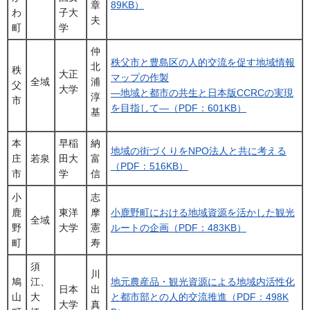
章
89KB）
わ
子大
夫
町
学
仲
秩父市と豊島区の人的交流を促す地域情報
北
秩
大正
マップの作製
全域
浦
父
大学
―地域と都市の共生と日本版CCRCの実現
淳
市
を目指して―（PDF：601KB）
基
本
早稲
納
地域の街づくりをNPO法人と共に考える
庄
若泉
田大
富
（PDF：516KB）
市
学
信
小
志
鹿
東洋
摩
小鹿野町における地域資源を活かした観光
全域
野
大学
憲
ルートの企画（PDF：483KB）
町
寿
須
川
鳩
江、
地元農産品・観光資源による地域内活性化
日本
出
山
大
と都市部との人的交流推進（PDF：498K
大学
真