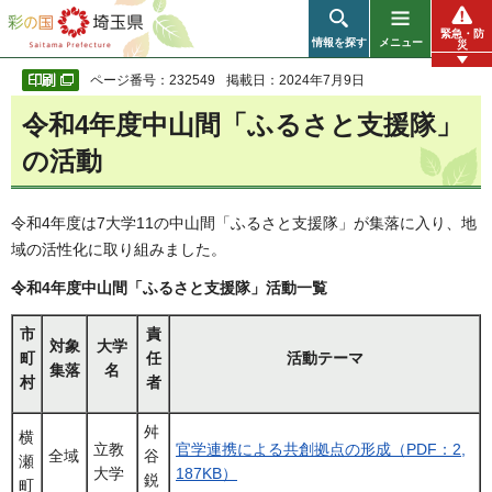
彩の国 埼玉県
緊急・防
情報を探す
メニュー
災
ページ番号：232549
掲載日：2024年7月9日
令和4年度中山間「ふるさと支援隊」
の活動
令和4年度は7大学11の中山間「ふるさと支援隊」が集落に入り、地
域の活性化に取り組みました。
令和4年度中山間「ふるさと支援隊」活動一覧
市
責
対象
大学
町
任
活動テーマ
集落
名
村
者
舛
横
立教
官学連携による共創拠点の形成（PDF：2,
全域
谷
瀬
大学
187KB）
鋭
町