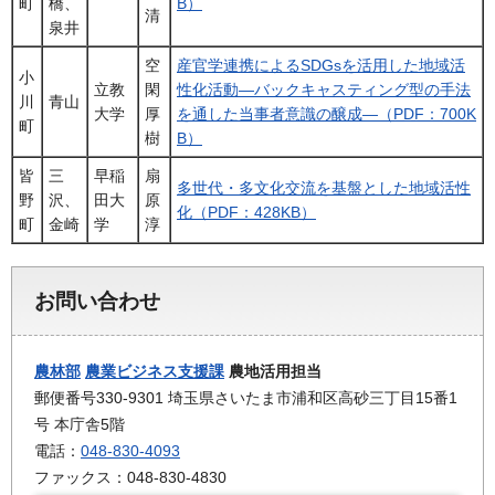
町
橋、
B）
清
泉井
空
産官学連携によるSDGsを活用した地域活
小
立教
閑
性化活動―バックキャスティング型の手法
川
青山
大学
厚
を通した当事者意識の醸成―（PDF：700K
町
樹
B）
皆
三
早稲
扇
多世代・多文化交流を基盤とした地域活性
野
沢、
田大
原
化（PDF：428KB）
町
金崎
学
淳
お問い合わせ
農林部
農業ビジネス支援課
農地活用担当
郵便番号330-9301 埼玉県さいたま市浦和区高砂三丁目15番1
号 本庁舎5階
電話：
048-830-4093
ファックス：048-830-4830