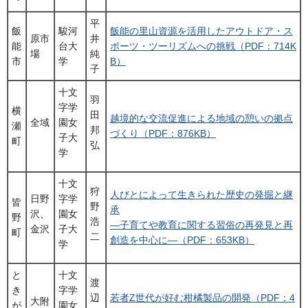
平
飯
駿河
飯能の里山資源を活用したアウトドア・ス
原市
井
能
台大
ポーツ・ツーリズムへの挑戦（PDF：714K
場
純
市
学
B）
子
十文
羽
字学
横
田
越境的な交流促進による地域の憩いの拠点
全域
園女
瀬
邦
づくり（PDF：876KB）
子大
町
弘
学
十文
狩
人びとによって生きられた歴史の発掘と継
日野
字学
皆
野
承
沢、
園女
野
浩
―子育てや教育に関する習俗の再発見と再
金沢
子大
町
二
創造を中心に―（PDF：653KB）
学
と
十文
渡
き
字学
辺
若者Z世代が好む柑橘製品の開発（PDF：4
大附
が
園女