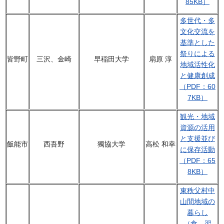
85KB）
多世代・多
文化交流を
基準とした
祭りによる
皆野町
三沢、金崎
早稲田大学
扇原 淳
地域活性化
と健康創成
（PDF：60
7KB）
観光・地域
資源の活用
と支援並び
飯能市
西吾野
獨協大学
高松 和幸
に保存活動
（PDF：65
8KB）
東秩父村中
山間地域の
暮らし
（食、習