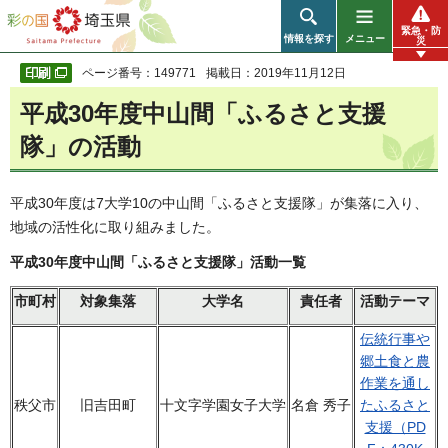
彩の国 埼玉県
緊急・防
情報を探す
メニュー
災
ページ番号：149771
掲載日：2019年11月12日
平成30年度中山間「ふるさと支援
隊」の活動
平成30年度は7大学10の中山間「ふるさと支援隊」が集落に入り、
地域の活性化に取り組みました。
平成30年度中山間「ふるさと支援隊」活動一覧
市町村
対象集落
大学名
責任者
活動テーマ
伝統行事や
郷土食と農
作業を通し
秩父市
旧吉田町
十文字学園女子大学
名倉 秀子
たふるさと
支援（PD