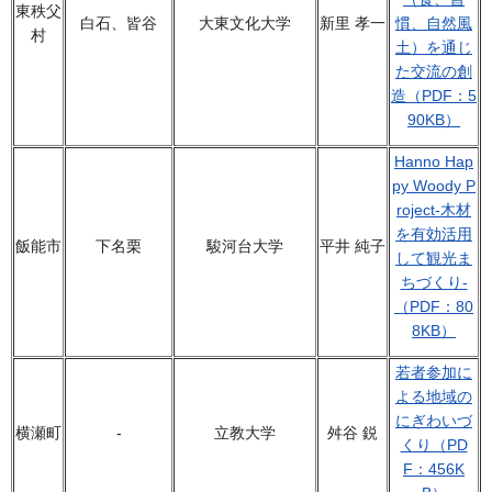
東秩父
白石、皆谷
大東文化大学
新里 孝一
慣、自然風
村
土）を通じ
た交流の創
造（PDF：5
90KB）
Hanno Hap
py Woody P
roject-木材
を有効活用
飯能市
下名栗
駿河台大学
平井 純子
して観光ま
ちづくり-
（PDF：80
8KB）
若者参加に
よる地域の
にぎわいづ
横瀬町
-
立教大学
舛谷 鋭
くり（PD
F：456K