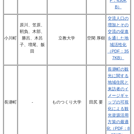
F：430K
B）
交流人口の
原川、笠原、
増加とその
靭負、木部、
交流の促進
小川町
勝呂、木呂
立教大学
空閑 厚樹
を通した地
子、増尾、飯
域活性化
田
（PDF：35
7KB）
長瀞町の観
光に関する
地域住民と
来訪者のイ
メージギャ
長瀞町
-
ものつくり大学
田尻 要
ップの可視
化による観
光資源活用
方策の最適
化（PDF：8