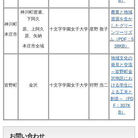
B）
神川町渡瀬、
農業と地域
下阿久
資源を生か
神川町
したグリー
十文字学園女子大学
星野 敦子
原、上阿久
ンツーリズ
本庄市
原、矢納
ム（PDF：5
38KB）
本庄市全域
地域文化の
発見と交流
～皆野町金
沢地区にお
皆野町
金沢
十文字学園女子大学
狩野 浩二
ける学生に
よる工夫と
創造～（PD
F：307K
B）
お問い合わせ