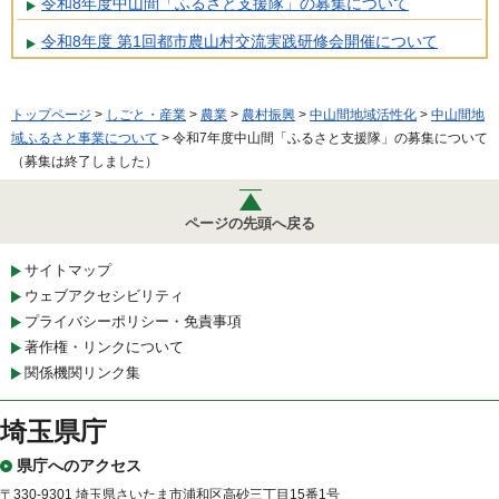
令和8年度中山間「ふるさと支援隊」の募集について
令和8年度 第1回都市農山村交流実践研修会開催について
トップページ
>
しごと・産業
>
農業
>
農村振興
>
中山間地域活性化
>
中山間地
域ふるさと事業について
> 令和7年度中山間「ふるさと支援隊」の募集について
（募集は終了しました）
ページの先頭へ戻る
サイトマップ
ウェブアクセシビリティ
プライバシーポリシー・免責事項
著作権・リンクについて
関係機関リンク集
埼玉県庁
県庁へのアクセス
〒330-9301 埼玉県さいたま市浦和区高砂三丁目15番1号