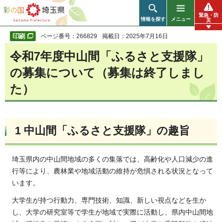
彩の国 埼玉県
緊急・防
情報を探す
メニュー
災
ページ番号：266829
掲載日：2025年7月16日
令和7年度中山間「ふるさと支援隊」
の募集について（募集は終了しまし
た）
1 中山間「ふるさと支援隊」の趣旨
埼玉県内の中山間地域の多くの集落では、高齢化や人口減少の進
行等により、農林業や地域活動の維持が危惧される状況となって
います。
大学生が持つ行動力、専門技術、知識、新しい視点などを生か
し、大学の研究室等で学生が地域で実際に活動し、県内中山間地