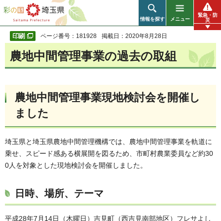
彩の国 埼玉県
緊急・防
情報を探す
メニュー
災
ページ番号：181928
掲載日：2020年8月28日
農地中間管理事業の過去の取組
農地中間管理事業現地検討会を開催し
ました
埼玉県と埼玉県農地中間管理機構では、農地中間管理事業を軌道に
乗せ、スピード感ある横展開を図るため、市町村農業委員など約30
0人を対象とした現地検討会を開催しました。
日時、場所、テーマ
平成28年7月14日（木曜日）吉見町（西吉見南部地区）フレサよし