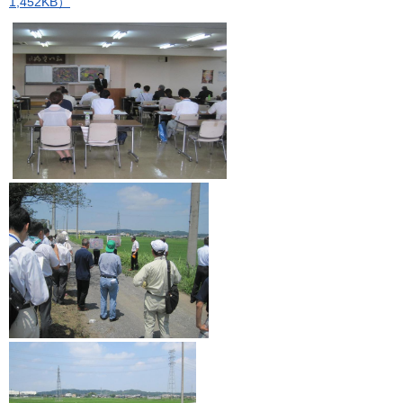
1,452KB）