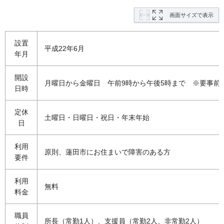
画面サイズで表示
設置
平成22年6月
年月
開設
月曜日から金曜日 午前9時から午後5時まで
※
要事前
日時
定休
土曜日・日曜日・祝日・年末年始
日
利用
原則、蓮田市にお住まいで障害のある方
要件
利用
無料
料金
職員
所長（常勤1人）、支援員（常勤2人、非常勤2人）