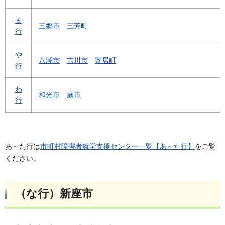
ま
三郷市
三芳町
行
や
八潮市
吉川市
寄居町
行
わ
和光市
蕨市
行
あ～た行は
市町村障害者就労支援センター一覧【あ～た行】
をご覧
ください。
（な行）新座市