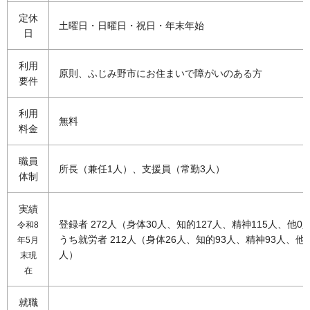
定休
土曜日・日曜日・祝日・年末年始
日
利用
原則、ふじみ野市にお住まいで障がいのある方
要件
利用
無料
料金
職員
所長（兼任1人）、支援員（常勤3人）
体制
実績
登録者 272人（身体30人、知的127人、精神115人、他0
令和8
うち就労者 212人（身体26人、知的93人、精神93人、他
年5月
人）
末現
在
就職