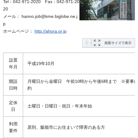
Tel：042-971-2020
F
ax：042-971-20
20
メール： hanno.job@kme.biglobe.ne.j
p
ホームページ：
http://ahora.or.jp
画面サイズで表示
設置
平成19年10月
年月
開設
月曜日から金曜日 午前10時から午後6時まで
※
要事
日時
約
定休
土曜日・日曜日・祝日・年末年始
日
利用
原則、飯能市にお住まいで障害のある方
要件