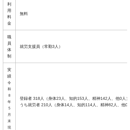
利
用
無料
料
金
職
員
就労支援員（常勤3人）
体
制
実
績
令
和
8
登録者 318人（身体23人、知的153人、精神142人、他0人）
年
うち就労者 210人（身体14人、知的114人、精神82人、他
5
月
末
現