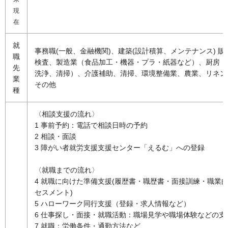
現
在
就
事務職(一般、金融機関)、建築(設計積算、メンテナンス) 販
職
検査、製造業（食品加工・機器・プラ・紙器など）、厨房（
先
洗浄、清掃）、介護補助、清掃、環境整備業、農業、リネン
業
その他
種
〈相談支援の流れ〉
1 事前予約：電話で相談日時の予約
2 相談・面談
3 障がい者就労支援支援センター「えるむ」への登録
〈就職までの流れ〉
4 就職に向けた準備支援(履歴書・職歴書・面接訓練・職業
セスメント)
5 ハローワーク同行支援（登録・求人情報など）
6 仕事探し・面接・就職活動：職場見学や職場体験などの支
7 就職：労働条件・通勤方法など