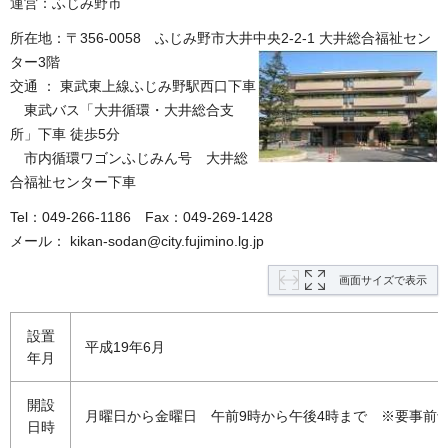
運営：ふじみ野市
所在地：〒356-0058 ふじみ野市大井中央2-2-1 大井総合福祉セン
ター3階
交通 ： 東武東上線ふじみ野駅西口下車
東武
バス「大井循環・大井総合支
所」下車 徒歩5分
市内循環ワゴン
ふじみん号 大井総
合福祉センター下車
Tel：049-266-1186
F
ax：049-269-1428
メール： kikan-sodan@city.fujimino.lg.jp
画面サイズで表示
設置
平成19年6月
年月
開設
月曜日から金曜日 午前9時から午後4時まで
※
要事前
日時