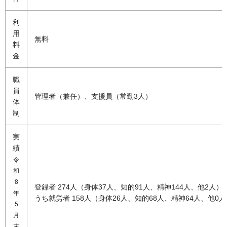
利
用
無料
料
金
職
員
管理者（兼任）、支援員（常勤3人）
体
制
実
績
令
和
8
登録者 274人（身体37人、知的91人、精神144人、他2人）
年
うち就労者 158人（身体26人、知的68人、精神64人、他0
5
月
末