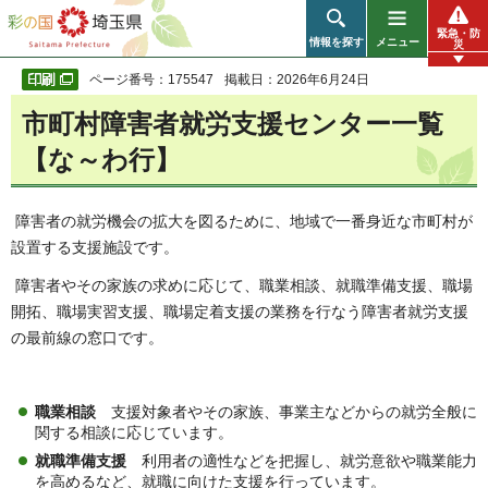
彩の国 埼玉県
緊急・防
情報を探す
メニュー
災
ページ番号：175547
掲載日：2026年6月24日
市町村障害者就労支援センター一覧
【な～わ行】
障害者の就労機会の拡大を図るために、地域で一番身近な市町村が
設置する支援施設です。
障害者やその家族の求めに応じて、職業相談、就職準備支援、職場
開拓、職場実習支援、職場定着支援の業務を行なう障害者就労支援
の最前線の窓口です。
職業相談
支援対象者やその家族、事業主などからの就労全般に
関する相談に応じています。
就職準備支援
利用者の適性などを把握し、就労意欲や職業能力
を高めるなど、就職に向けた支援を行っています。