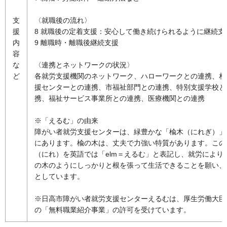
支
〈就職後の流れ〉
援
8 就職後の定着支援：安心して働き続けられるように継続支
内
9 離職時・離職後継続支援
容
な
〈連携とネットワークの状況〉
ど
各就労支援機関のネットワーク、ハローワークとの連携、相
援センターとの連携、市福祉部門との連携、特別支援学校と
携、福祉サービス事業所との連携、医療機関との連携
※「えるむ」の由来
障がい者就労支援センターは、緑豊かな「楡木（にれぎ）」
にあります。楡の木は、丈夫で力強い特質があります。この
（にれ）を英語では「elm＝えるむ」と表記し、就労により
の木のようにしっかりと根を張って生活できることを願い、
としています。
※日高市障がい者就労支援センターえるむは、厚生労働大臣
の「無料職業紹介事業」の許可を受けています。