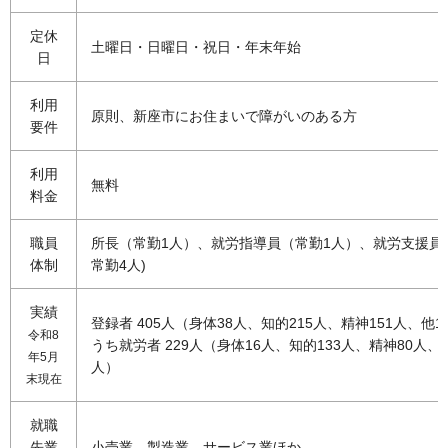
定休
土曜日・日曜日・祝日・年末年始
日
利用
原則、新座市にお住まいで障がいのある方
要件
利用
無料
料金
職員
所長（常勤1人）、就労指導員（常勤1人）、就労支援員
体制
常勤4人)
実績
登録者 405人（身体38人、知的215人、精神151人、他1
令和8
うち就労者 229人（身体16人、知的133人、精神80人、
年5月
人）
末現在
就職
先業
小売業、製造業、サービス業ほか