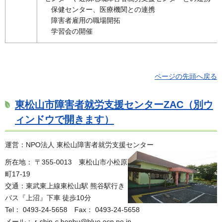
保健センター、医療機関との連携
障害者雇用の職場開拓
学習会の開催
ページの先頭へ戻る
東松山市障害者就労支援センターZAC（別ウ
ィンドウで開きます）
運営：NPO法人 東松山障害者就労支援センター
所在地： 〒355-0013
東
松山市小松原
町17-19
交通：東武東上線東松山駅 熊谷駅行き
バス『上沼』下車 徒歩10分
Tel： 0493-24-5658
F
ax： 0493-24-5658
メール： r-ship-c.honbu@blue.ocn.ne.jp