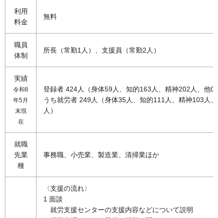
利用
無料
料金
職員
所長（常勤1人）、支援員（常勤2人）
体制
実績
登録者 424人（身体59人、知的163人、精神202人、他0
令和8
うち就労者 249人（身体35人、知的111人、精神103人、
年5月
人）
末現
在
就職
先業
事務職、小売業、製造業、清掃業ほか
種
〈支援の流れ〉
1 面談
就労支援センターの支援内容などについて説明