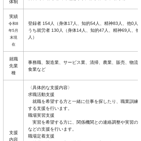
体制
実績
登録者 154人（身体17人、知的54人、精神83人、他0人
令和8
うち就労者 130人（身体14人、知的47人、精神69人、他
年5月
人）
末現
在
就職
事務職、製造業、サービス業、清掃、農業、販売、物流
先業
食業など
種
〈具体的な支援内容〉
求職活動支援
就職を希望する方と一緒に仕事を探したり、職業訓練
する支援を行います。
職場実習支援
実習を希望する方に、関係機関との連絡調整や実習の
などの支援を行います。
支援
職場定着支援
内容