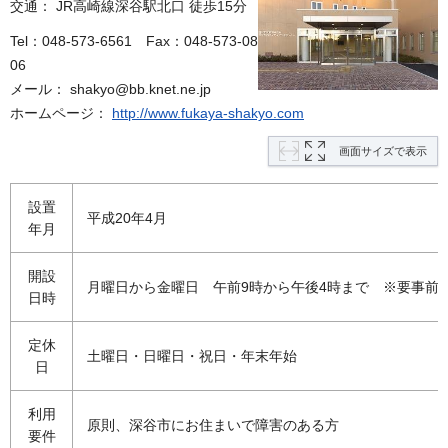
交通： JR高崎線深谷駅北口 徒歩15分
Tel：048-573-6561
F
ax：048-573-08
06
メール： shakyo@bb.knet.ne.jp
ホームページ：
http://www.fukaya-shakyo.com
画面サイズで表示
設置
平成20年4月
年月
開設
月曜日から金曜日 午前9時から午後4時まで
※
要事前
日時
定休
土曜日・日曜日・祝日・年末年始
日
利用
原則、深谷市にお住まいで障害のある方
要件