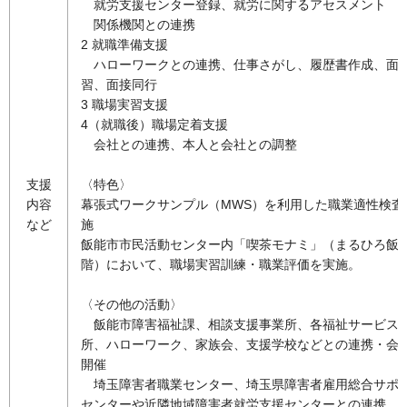
就労支援センター登録、就労に関するアセスメント
関係機関との連携
2 就職準備支援
ハ
ローワークとの連携、仕事さがし、履歴書作成、面
習、面接同行
3 職場実習支援
4（就職後）職場定着支援
会
社との連携、本人と会社との調整
支援
〈特色〉
内容
幕張式ワークサンプル（MWS）を利用した職業適性検査
など
施
飯能市市民活動センター内「喫茶モナミ」（まるひろ飯能
階）において、職場実習訓練・職業評価を実施。
〈その他の活動〉
飯能市障害福祉課、相談支援事業所、各福祉サービス
所、ハローワーク、家族会、支援学校などとの連携・会
開催
埼玉障害者職業センター、埼玉県障害者雇用総合サポ
センターや近隣地域障害者就労支援センターとの連携