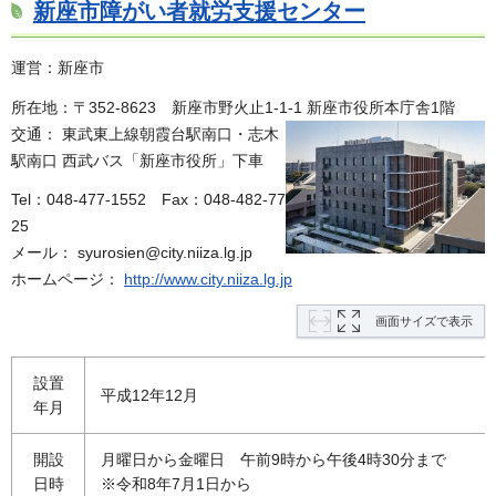
新座市障がい者就労支援センター
運営：新座市
所在地：〒352-8623 新座市野火止1-1-1 新座市役所本庁舎1階
交通： 東武東上線朝霞台駅南口・志木
駅南口 西武バス「新座市役所」下車
Tel：048-477-1552
F
ax：048-482-77
25
メール： syurosien@city.niiza.lg.jp
ホームページ：
http://www.city.niiza.lg.jp
画面サイズで表示
設置
平成12年12月
年月
開設
月曜日から金曜日 午前9時から午後4時30分まで
日時
※令和8年7月1日から