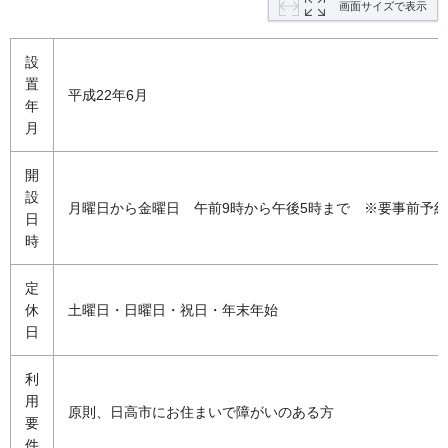
画面サイズで表示
設
置
平成22年6月
年
月
開
設
月曜日から金曜日 午前9時から午後5時まで
※
要事前予
日
時
定
休
土曜日・日曜日・祝日・年末年始
日
利
用
原則、日高市にお住まいで障がいのある方
要
件