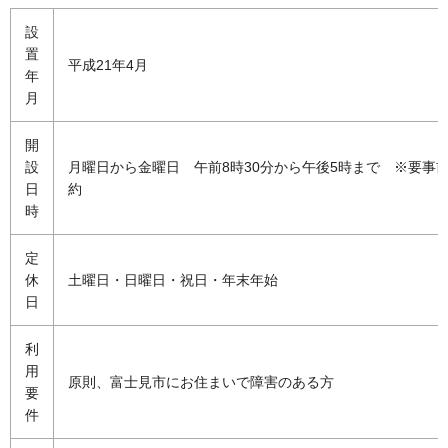
設
置
平成21年4月
年
月
開
設
月曜日から金曜日 午前8時30分から午後5時まで
※
要事
日
約
時
定
休
土曜日・日曜日・祝日・年末年始
日
利
用
原則、富士見市にお住まいで障害のある方
要
件