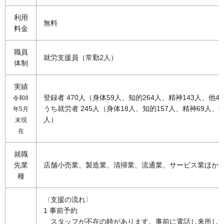
利用
無料
料金
職員
就労支援員（常勤2人）
体制
実績
登録者 470人（身体59人、知的264人、精神143人、他4
令和8
うち就労者 245人（身体18人、知的157人、精神69人、他
年5月
人）
末現
在
就職
先業
店舗小売業、製造業、清掃業、流通業、サービス業ほか
種
〈支援の流れ〉
1 事前予約
ス
タッフが不在の時があります。事前に電話し来所し