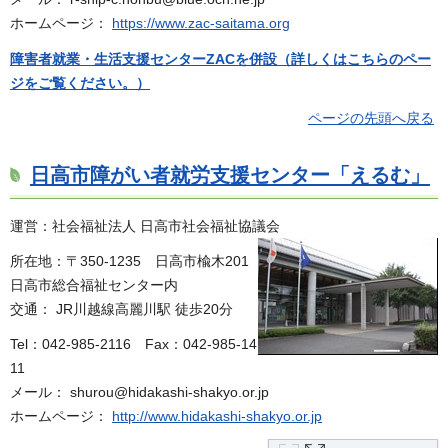
ホームページ：
https://www.zac-saitama.org
障害者就業・生活支援センターZACを併設（
詳しくはこちらのペー
ジをご覧ください。）
ページの先頭へ戻る
日高市障がい者就労支援センター「えるむ」
運営：社会福祉法人 日高市社会福祉協議会
所在地：〒350-1235 日高市楡木201
日高市総合福祉センター内
交通： JR川越線高麗川駅 徒歩20分
Tel：042-985-2116
F
ax：042-985-14
11
メール： shurou@hidakashi-shakyo.or.jp
ホームページ：
http://www.hidakashi-shakyo.or.jp