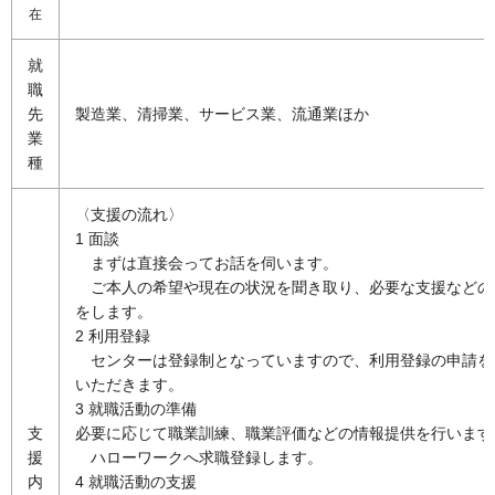
在
就
職
先
製造業、清掃業、サービス業、流通業ほか
業
種
〈支援の流れ〉
1 面談
ま
ずは直接会ってお話を伺います。
ご
本人の希望や現在の状況を聞き取り、必要な支援などの
をします。
2 利用登録
セ
ンターは登録制となっていますので、利用登録の申請を
いただきます。
3 就職活動の準備
支
必要に応じて職業訓練、職業評価などの情報提供を行います
援
ハ
ローワークへ求職登録します。
内
4 就職活動の支援