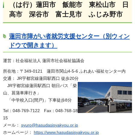
（は行）蓮田市 飯能市
東
松山市 日
高市 深谷市 富士見市 ふじみ野市
蓮田市障がい者就労支援センター（別ウィン
ドウで開きます）
運営：社会福祉法人 蓮田市社会福祉協議会
所在地：〒349-0121 蓮田市関山4-5-6 ふれあい福祉センター内
交通： JR宇都宮線蓮田駅西口 徒歩20分
J
R宇都宮線蓮田駅西口 朝日バス「柴
山、菖蒲車庫行き」
「
中学校入口(閏戸)」下車徒歩8分
Tel：048-769-7122
F
ax：048-768-18
15
メール：
syuro@hasudasisyakyou.or.jp
ホームページ：
https://www.hasudasisyakyou.or.jp