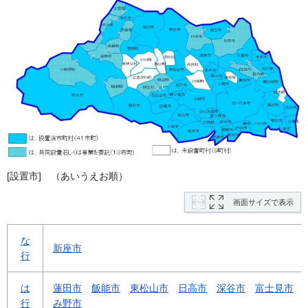
[設置市] （あいうえお順）
画面サイズで表示
な
新座市
行
は
蓮田市
飯能市
東松山市
日高市
深谷市
富士見市
行
み野市