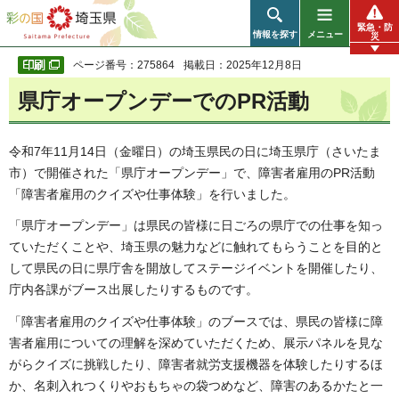
彩の国 埼玉県
緊急・防
情報を探す
メニュー
災
ページ番号：275864
掲載日：2025年12月8日
県庁オープンデーでのPR活動
令和7年11月14日（金曜日）の埼玉県民の日に埼玉県庁（さいたま
市）で開催された「県庁オープンデー」で、障害者雇用のPR活動
「障害者雇用のクイズや仕事体験」を行いました。
「県庁オープンデー」は県民の皆様に日ごろの県庁での仕事を知っ
ていただくことや、埼玉県の魅力などに触れてもらうことを目的と
して県民の日に県庁舎を開放してステージイベントを開催したり、
庁内各課がブース出展したりするものです。
「障害者雇用のクイズや仕事体験」のブースでは、県民の皆様に障
害者雇用についての理解を深めていただくため、展示パネルを見な
がらクイズに挑戦したり、障害者就労支援機器を体験したりするほ
か、名刺入れつくりやおもちゃの袋つめなど、障害のあるかたと一