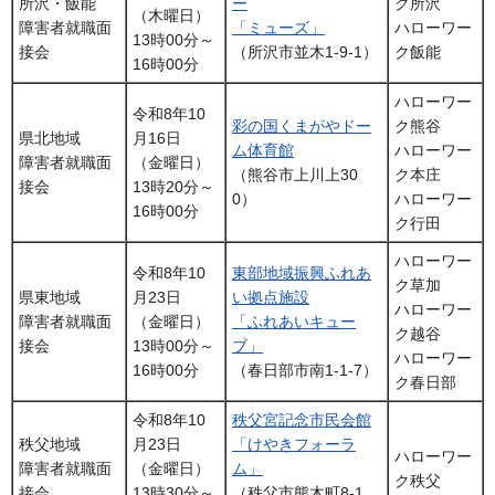
所沢・飯能
ー
ク所沢
（木曜日）
障害者就職面
「ミューズ」
ハローワー
13時00分～
接会
（所沢市並木1-9-1）
ク飯能
16時00分
ハローワー
令和8年10
彩の国くまがやドー
ク熊谷
県北地域
月16日
ム体育館
ハローワー
障害者就職面
（金曜日）
（熊谷市上川上30
ク本庄
接会
13時20分～
0）
ハローワー
16時00分
ク行田
ハローワー
令和8年10
東部地域振興ふれあ
ク草加
県東地域
月23日
い拠点施設
ハローワー
障害者就職面
（金曜日）
「ふれあいキュー
ク越谷
接会
13時00分～
ブ」
ハローワー
16時00分
（春日部市南1-1-7）
ク春日部
令和8年10
秩父宮記念市民会館
秩父地域
月23日
「けやきフォーラ
ハローワー
障害者就職面
（金曜日）
ム」
ク秩父
接会
13時30分～
（秩父市熊木町8-1