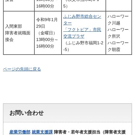
16時00分
5）
ふじみ野市総合セン
ハローワー
令和9年1月
ター
ク川越
入間東部
29日
「フクトピア」市民
ハローワー
障害者就職面
（金曜日）
交流プラザ
ク所沢
接会
13時00分～
（ふじみ野市福岡1-2
ハローワー
16時00分
-5）
ク朝霞
ページの先頭に戻る
お問い合わせ
産業労働部
就業支援課
障害者・若年者支援担当（障害者支援