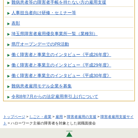
難病患者等の障害者手帳を持たない方の雇用支援
人事担当者向け研修・セミナー等
表彰
埼玉県障害者雇用優良事業所一覧（業種別）
県庁オープンデーでのPR活動
働く障害者と事業主のインタビュー《平成26年度》
働く障害者と事業主のインタビュー《平成29年度》
働く障害者と事業主のインタビュー《平成30年度》
難病患者雇用モデル企業を募集
令和8年7月からの法定雇用率引上げについて
トップページ
>
しごと・産業
>
雇用
>
障害者雇用の支援
>
障害者雇用支援サイ
ト
> ハローワーク主催の障害者を対象とした就職面接会