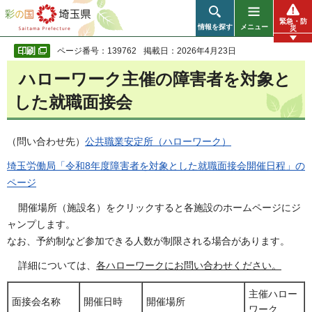
彩の国 埼玉県
緊急・防
情報を探す
メニュー
災
ページ番号：139762
掲載日：2026年4月23日
ハローワーク主催の障害者を対象と
した就職面接会
（問い合わせ先）
公共職業安定所（ハローワーク）
埼玉労働局「令和8年度障害者を対象とした就職面接会開催日程」の
ページ
開催場所（施設名）をクリックすると各施設のホームページにジ
ャンプします。
なお、予約制など参加できる人数が制限される場合があります。
詳細については、
各ハローワークにお問い合わせください。
主催ハロー
面接会名称
開催日時
開催場所
ワーク