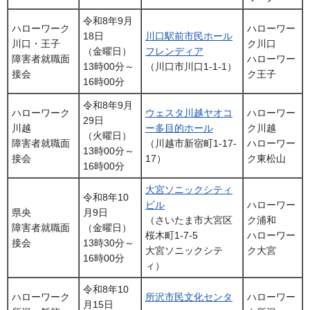
令和8年9月
ハローワーク
ハローワー
18日
川口駅前市民ホール
川口・王子
ク川口
（金曜日）
フレンディア
障害者就職面
ハローワー
13時00分～
（川口市川口1-1-1）
接会
ク王子
16時00分
令和8年9月
ハローワーク
ウェスタ川越ヤオコ
ハローワー
29日
川越
ー多目的ホール
ク川越
（火曜日）
障害者就職面
（川越市新宿町1-17-
ハローワー
13時00分～
接会
17）
ク東松山
16時00分
大宮ソニックシティ
令和8年10
ビル
ハローワー
県央
月9日
（さいたま市大宮区
ク浦和
障害者就職面
（金曜日）
桜木町1-7-5
ハローワー
接会
13時30分～
大宮ソニックシテ
ク大宮
16時00分
ィ）
令和8年10
ハローワーク
所沢市民文化センタ
ハローワー
月15日