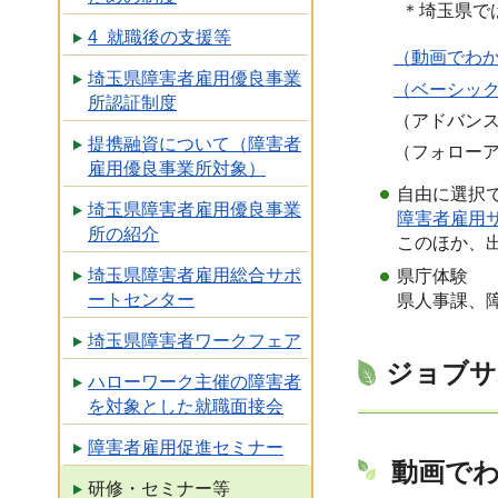
＊埼玉県で
4 就職後の支援等
（動画でわ
埼玉県障害者雇用優良事業
（ベーシッ
所認証制度
（アドバン
提携融資について（障害者
（フォローア
雇用優良事業所対象）
自由に選択で
埼玉県障害者雇用優良事業
障害者雇用
所の紹介
このほか、
埼玉県障害者雇用総合サポ
県庁体験
ートセンター
県人事課、
埼玉県障害者ワークフェア
ジョブサ
ハローワーク主催の障害者
を対象とした就職面接会
障害者雇用促進セミナー
動画で
研修・セミナー等