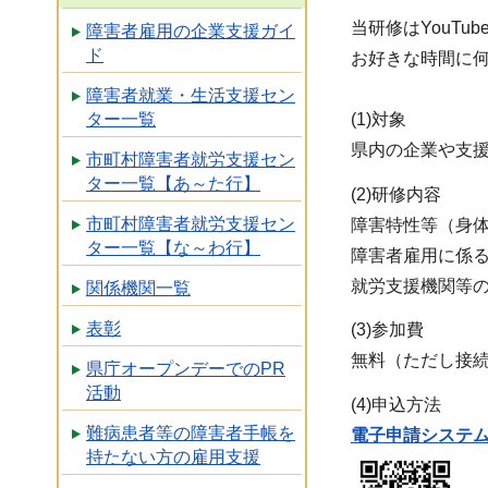
当研修はYouT
障害者雇用の企業支援ガイ
ド
お好きな時間に
障害者就業・生活支援セン
(1)対象
ター一覧
県内の企業や支
市町村障害者就労支援セン
ター一覧【あ～た行】
(2)研修内容
市町村障害者就労支援セン
障害特性等（身
ター一覧【な～わ行】
障害者雇用に係
就労支援機関等
関係機関一覧
表彰
(
無料（
県庁オープンデーでのPR
活動
(4)申込方法
難病患者等の障害者手帳を
電子申請システ
持たない方の雇用支援