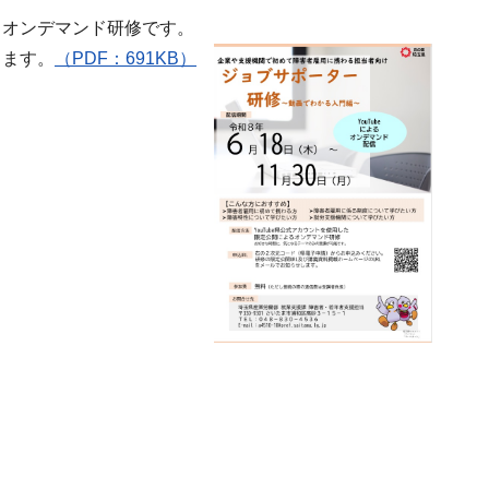
るオンデマンド研修です。
きます。
（PDF：691KB）
象）
費
受講者負担）