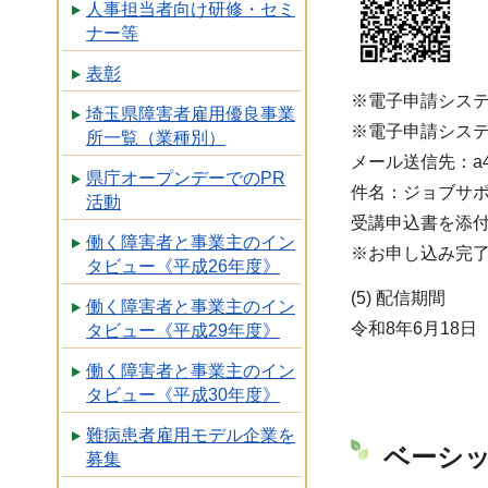
人事担当者向け研修・セミ
ナー等
表彰
※電子申請シス
埼玉県障害者雇用優良事業
※電子申請シス
所一覧（業種別）
メール送信先：a4510-
県庁オープンデーでのPR
件名：ジョブサポ
活動
受講申込書を添
働く障害者と事業主のイン
※お申し込み完了
タビュー《平成26年度》
(5) 配信期間
働く障害者と事業主のイン
令和8年6月18
タビュー《平成29年度》
働く障害者と事業主のイン
タビュー《平成30年度》
難病患者雇用モデル企業を
ベーシ
募集