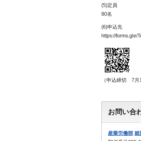
(5)定員
80名
(6)申込先
https://forms.g
（申込締切 7月
お問い合
産業労働部
就