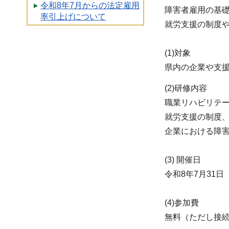
令和8年7月からの法定雇用
障害者雇用の基
率引上げについて
就労支援の制度
(1)対象
県内の企業や支
(2)研修内容
職業リハビリテ
就労支
企業における障
(3) 開催日
令和8年7月31
(4)参加費
無料（ただし接