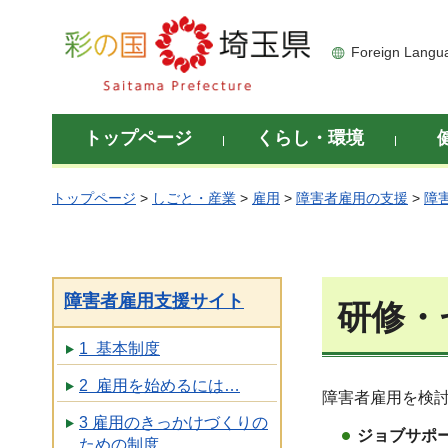
彩の国 埼玉県
Foreign Langu
トップページ
くらし・環境
トップページ
>
しごと・産業
>
雇用
>
障害者雇用の支援
>
障
障害者雇用支援サイト
研修・
1 基本制度
2 雇用を始めるには…
障害者雇用を検
3 雇用のきっかけづくりの
ジョブサポ
ための制度