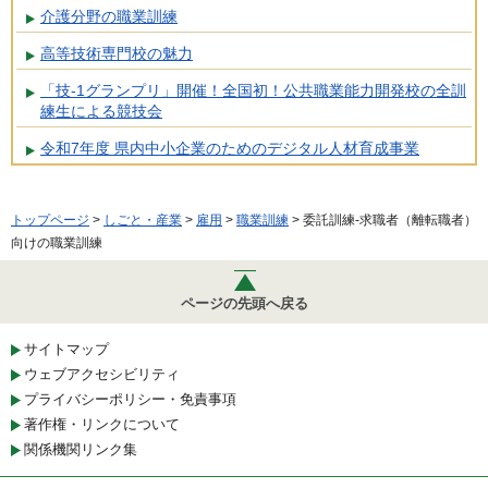
介護分野の職業訓練
高等技術専門校の魅力
「技-1グランプリ」開催！全国初！公共職業能力開発校の全訓
練生による競技会
令和7年度 県内中小企業のためのデジタル人材育成事業
トップページ
>
しごと・産業
>
雇用
>
職業訓練
> 委託訓練-求職者（離転職者）
向けの職業訓練
ページの先頭へ戻る
サイトマップ
ウェブアクセシビリティ
プライバシーポリシー・免責事項
著作権・リンクについて
関係機関リンク集