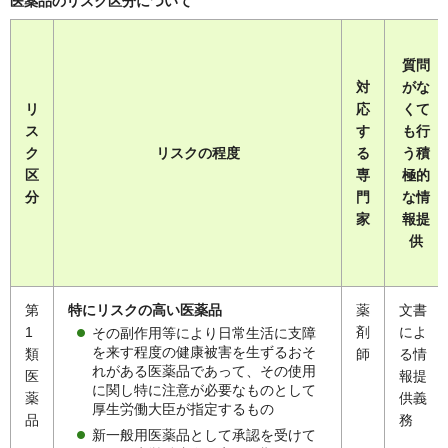
医薬品のリスク区分について
質問
対
がな
リ
応
くて
ス
す
も行
ク
リスクの程度
る
う積
区
専
極的
分
門
な情
家
報提
供
第
特にリスクの高い医薬品
薬
文書
1
剤
によ
その副作用等により日常生活に支障
を来す程度の健康被害を生ずるおそ
類
師
る情
れがある医薬品であって、その使用
医
報提
に関し特に注意が必要なものとして
薬
供義
厚生労働大臣が指定するもの
品
務
新一般用医薬品として承認を受けて