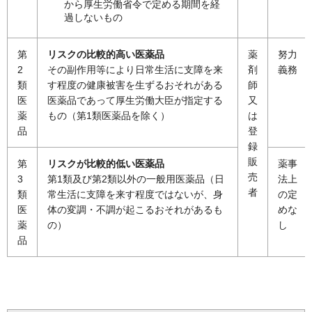
から厚生労働省令で定める期間を経
過しないもの
第
リスクの比較的高い医薬品
薬
努力
2
その副作用等により日常生活に支障を来
剤
義務
類
す程度の健康被害を生ずるおそれがある
師
医
医薬品であって厚生労働大臣が指定する
又
薬
もの（第1類医薬品を除く）
は
品
登
録
販
第
リスクが比較的低い医薬品
薬事
売
3
第1類及び第2類以外の一般用医薬品（日
法上
者
類
常生活に支障を来す程度ではないが、身
の定
医
体の変調・不調が起こるおそれがあるも
めな
薬
の）
し
品