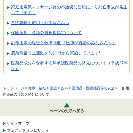
家庭用電気マッサージ器の不適切な使用により死亡事故が発生
しています！
毒物劇物を使用される皆さんへ
保険薬局、各種公費負担指定について
副作用等の報告と救済制度 「医療関係者のみなさんへ」
農薬危害防止運動を5月1日から実施しています!
医薬品成分を含有する無承認医薬品の発見について（平成27年
度）
トップページ
>
健康・福祉
>
医療
>
薬事
>
医薬品・医療機器等の安全
> 一般用
医薬品のリスク区分について
ページの先頭へ戻る
サイトマップ
ウェブアクセシビリティ