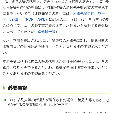
（1）後見人等の代理人が選任された場合（
代理人選任
）、（2）長
期入院等その他の理由により郵便物等の送付先を御家族の方等あて
に変更したい場合（
連絡先変更のみ
）には、
連絡先変更届（ワー
ド：39KB）
（PDF：75KB）
に記入の上、（1）（2）それぞれの場
合に応じて、以下の必要書類を添えて、お住まいを所管する保健所
に提出してください（
保健所一覧
）。
なお、本届を提出された場合、変更後の連絡先に対し、健康診断の
御案内などの各種連絡を随時行うこととなりますので御了承くださ
い。
本届を提出せずに後見人等の代理人が各種手続を行う場合は、その
都度、後見人等であることがわかる登記事項証明書を提出いただく
ことがありますので御留意ください。
必要書類
（1）後見人等の代理人が選任された場合 後見人等であること
がわかる登記事項証明書（コピー不可）