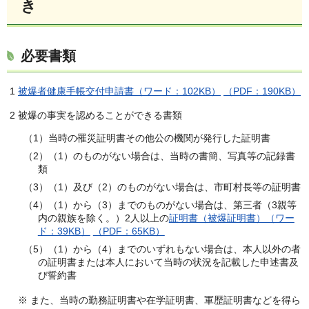
き
必要書類
1
被爆者健康手帳交付申請書（ワード：102KB）
（PDF：190KB）
2 被爆の事実を認めることができる書類
（1）当時の罹災証明書その他公の機関が発行した証明書
（2）（1）のものがない場合は、当時の書簡、写真等の記録書
類
（3）（1）及び（2）のものがない場合は、市町村長等の証明書
（4）（1）から（3）までのものがない場合は、第三者（3親等
内の親族を除く。）2人以上の
証明書（被爆証明書）（ワー
ド：39KB）
（PDF：65KB）
（5）（1）から（4）までのいずれもない場合は、本人以外の者
の証明書または本人において当時の状況を記載した申述書及
び誓約書
※ また、当時の勤務証明書や在学証明書、軍歴証明書などを得ら