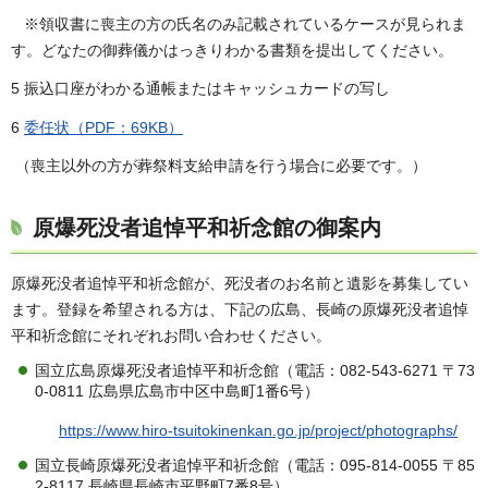
※領収書に喪主の方の氏名のみ記載されているケースが見られま
す。どなたの御葬儀かはっきりわかる書類を提出してください。
5 振込口座がわかる通帳またはキャッシュカードの写し
6
委任状（PDF：69KB）
（喪主以外の方が葬祭料支給申請を行う場合に必要です。）
原爆死没者追悼平和祈念館の御案内
原爆死没者追悼平和祈念館が、死没者のお名前と遺影を募集してい
ます。登録を希望される方は、下記の広島、長崎の原爆死没者追悼
平和祈念館にそれぞれお問い合わせください。
国立広島原爆死没者追悼平和祈念館（電話：082-543-6271 〒73
0-0811 広島県広島市中区中島町1番6号）
https://www.hiro-tsuitokinenkan.go.jp/project/photographs/
国立長崎原爆死没者追悼平和祈念館（電話：095-814-0055 〒85
2-8117 長崎県長崎市平野町7番8号）