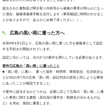
提出された書類及び聞き取り内容等から被爆の事実が明らかになっ
た場合、被爆者健康手帳を交付します（事実確認に時間がかかるこ
とがありますので、あらかじめ御了承ください。）。
広島の黒い雨に遭った方へ
令和4年4月1日より、広島の黒い雨に遭った方を被爆者として認定
する手続きが開始されています。
認定に当たっては、次の2つの要件を満たしている必要があります。
要件①広島の「黒い雨」に遭ったこと
■「黒い雨」に遭い、 遭った場所・時間帯、降雨状況、生活状況な
どが2021年7月の広島「黒い雨」訴訟判決の原告と同じような事情
にあったことが確認できること。
※要件に該当するかどうかは、必要に応じて広島の「黒い雨」に遭
った事実に関する書類（居住地や通学先・勤務先の分かるものな
ど）を求め、個別に審査します。