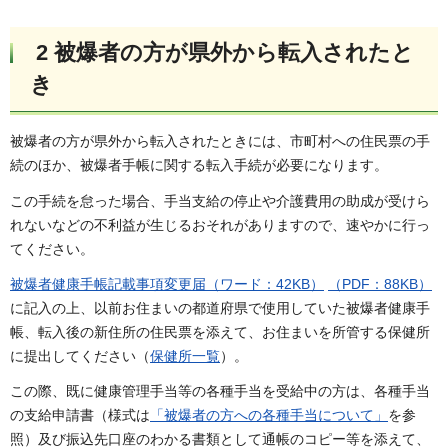
2 被爆者の方が県外から転入されたと
き
被爆者の方が県外から転入されたときには、市町村への住民票の手
続のほか、被爆者手帳に関する転入手続が必要になります。
この手続を怠った場合、手当支給の停止や介護費用の助成が受けら
れないなどの不利益が生じるおそれがありますので、速やかに行っ
てください。
被爆者健康手帳記載事項変更届（ワード：42KB）
（PDF：88KB）
に記入の上、以前お住まいの都道府県で使用していた被爆者健康手
帳、転入後の新住所の住民票を添えて、お住まいを所管する保健所
に提出してください（
保健所一覧
）。
この際、既に健康管理手当等の各種手当を受給中の方は、各種手当
の支給申請書（様式は
「被爆者の方への各種手当について」
を参
照）及び振込先口座のわかる書類として通帳のコピー等を添えて、