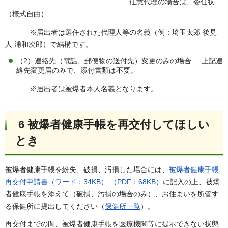
任意代理の場合は、委任状
（様式自由）
※届出者は選任された代理人等の名義（例：埼玉太郎 後見
人 浦和次郎）で結構です。
（2）連絡先（電話、郵便物の送付先）変更のみの場合 上記連
絡先変更届のみで、添付書類は不要。
※届出者は被爆者本人名義となります。
6 被爆者健康手帳を再交付してほしい
とき
被爆者健康手帳を紛失、破損、汚損した場合には、
被爆者健康手帳
再交付申請書（ワード：34KB）
（PDF：68KB）
に記入の上、被爆
者健康手帳を添えて（破損、汚損の場合のみ）、お住まいを所管す
る保健所に提出してください（
保健所一覧
）。
再交付までの間、被爆者健康手帳を医療機関等に提示できない状態