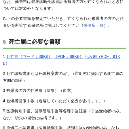
なお、葬祭料は健康診断受診者証所持者の方が亡くなられたときに
ついては対象外となります。
以下の必要書類を整えていただき、亡くなられた被爆者の方のお住
まいを所管する保健所に提出してください（
保健所一覧
）。
死亡届に必要な書類
1
死亡届（ワード：39KB）
（PDF：68KB）
記入例（PDF：91K
B）
2 死亡診断書または死体検案書の写し（市町村に提出する死亡届の
右側の部分）
3 被爆者の方の住民票（除票）（原本）
4 被爆者健康手帳（返還していただく必要があります。）
5 医療特別手当、健康管理手当等各種手当証書（手当受給者のみ。
なお、紛失の場合は結構です。）
6 原爆症の認定書（医療特別手当、特別手当の受給者のみ。なお、