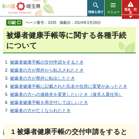
彩の国 埼玉県
緊急・防
情報を探す
メニュー
災
ページ番号：3335
掲載日：2024年3月28日
被爆者健康手帳等に関する各種手続
について
被爆者健康手帳の交付申請をするとき
被爆者の方が県外から転入されたとき
被爆者の方が県外に転出したとき
被爆者健康手帳に記載された氏名や住所に変更があったとき
被爆者の方への連絡先を変更したいとき（後見人選任等）
被爆者健康手帳を再交付してほしいとき
被爆者の方が亡くなられたとき
1 被爆者健康手帳の交付申請をすると