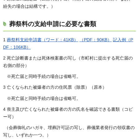
紛失の場合は結構です。）
葬祭料の支給申請に必要な書類
1
葬祭料支給申請書（ワード：41KB）
（PDF：90KB）
記入例（P
DF：106KB）
2 死亡診断書または死体検案書の写し（市町村に提出する死亡届の
右側の部分）
※死亡届と同時手続の場合は省略可。
3 亡くなられた被爆者の方の住民票（除票）（原本）
※死亡届と同時手続の場合は省略可。
4 喪主及び亡くなられた被爆者の方の氏名を確認できる書類（コピ
ー可）
（会葬御礼のハガキ、埋葬許可証の写し、葬儀業者発行の領収書の
写し、いずれか一つ。）