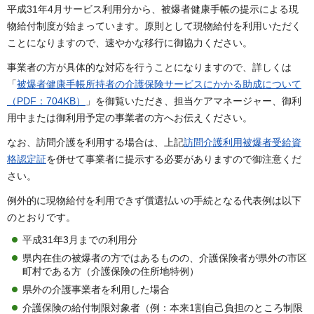
平成31年4月サービス利用分から、被爆者健康手帳の提示による現
物給付制度が始まっています。原則として現物給付を利用いただく
ことになりますので、速やかな移行に御協力ください。
事業者の方が具体的な対応を行うことになりますので、詳しくは
「
被爆者健康手帳所持者の介護保険サービスにかかる助成について
（PDF：704KB）
」を御覧いただき、担当ケアマネージャー、御利
用中または御利用予定の事業者の方へお伝えください。
なお、訪問介護を利用する場合は、上記
訪問介護利用被爆者受給資
格認定証
を併せて事業者に提示する必要がありますので御注意くだ
さい。
例外的に現物給付を利用できず償還払いの手続となる代表例は以下
のとおりです。
平成31年3月までの利用分
県内在住の被爆者の方ではあるものの、介護保険者が県外の市区
町村である方（介護保険の住所地特例）
県外の介護事業者を利用した場合
介護保険の給付制限対象者（例：本来1割自己負担のところ制限