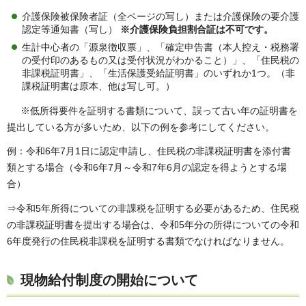
介護保険被保険者証（全ページの写し）または介護保険の要介護
認定等通知書（写し）
※介護保険負担割合証は不可です。
生計中心者の「源泉徴収票」、「確定申告書（本人控え・税務署
の受付印のあるもの又は受付状況がわかること）」、「住民税の
非課税証明書」、「生活保護受給証明書」のいずれか1つ。（非
課税証明書は原本、他は写し可。）
※低所得要件を証明する書類について、誤って古い年の証明書を
提出している方が多いため、以下の例を参考にしてください。
例：令和6年7月1日に認定申請し、住民税の非課税証明書を添付書
類とする場合（令和6年7月～令和7年6月の認定を得ようとする場
合）
⇒令和5年所得についての非課税を証明する必要があるため、住民税
の非課税証明書を提出する場合は、令和5年分の所得についての令和
6年度発行の住民税非課税を証明する書類でなければなりません。
現物給付制度の開始について