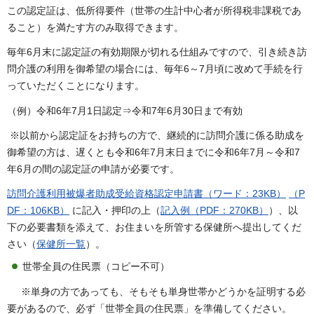
この認定証は、低所得要件（世帯の生計中心者が所得税非課税であ
ること）を満たす方のみ取得できます。
毎年6月末に認定証の有効期限が切れる仕組みですので、引き続き訪
問介護の利用を御希望の場合には、毎年6～7月頃に改めて手続を行
っていただくことになります。
（例）令和6年7月1日認定⇒令和7年6月30日まで有効
※以前から認定証をお持ちの方で、継続的に訪問介護に係る助成を
御希望の方は、遅くとも令和6年7月末日までに令和6年7月～令和7
年6月の間の認定証の申請が必要です。
訪問介護利用被爆者助成受給資格認定申請書（ワード：23KB）
（P
DF：106KB）
に記入・押印の上（
記入例（PDF：270KB）
）、以
下の必要書類を添えて、お住まいを所管する保健所へ提出してくだ
さい（
保健所一覧
）。
世帯全員の住民票（コピー不可）
※単身の方であっても、そもそも単身世帯かどうかを証明する必
要があるので、必ず「世帯全員の住民票」を準備してください。