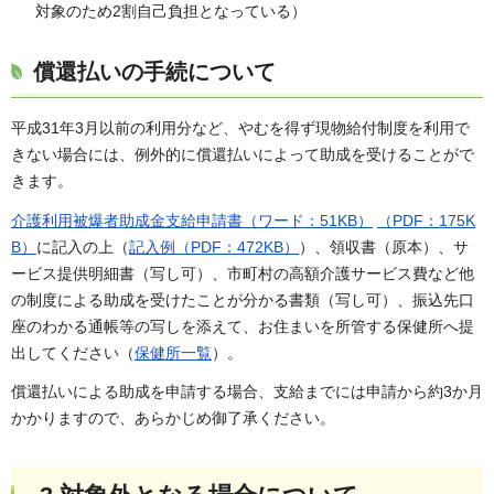
対象のため2割自己負担となっている）
償還払いの手続について
平成31年3月以前の利用分など、やむを得ず現物給付制度を利用で
きない場合には、例外的に償還払いによって助成を受けることがで
きます。
介護利用被爆者助成金支給申請書（ワード：51KB）
（PDF：175K
B）
に記入の上（
記入例（PDF：472KB）
）、領収書（原本）、サ
ービス提供明細書（写し可）、市町村の高額介護サービス費など他
の制度による助成を受けたことが分かる書類（写し可）、振込先口
座のわかる通帳等の写しを添えて、お住まいを所管する保健所へ提
出してください（
保健所一覧
）。
償還払いによる助成を申請する場合、支給までには申請から約3か月
かかりますので、あらかじめ御了承ください。